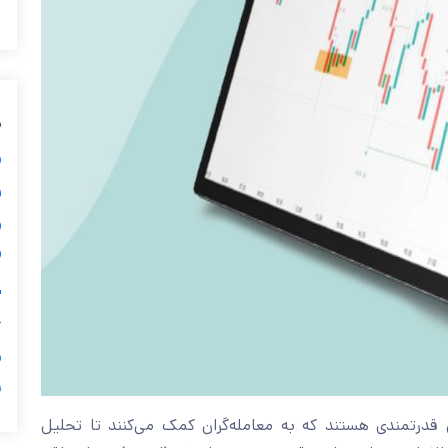
ی

⭕
ر


اندیکاتور اسپرد و تایم کندل در متاتریدر 4 ابزارهای قدرتمندی هستند که به معامله‌گران کمک می‌