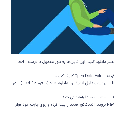
ابتدا فایل اندیکاتور مورد نظر خود را از یک منبع معتبر دانلود کنید. این فایل‌ها به طور معمول با فرمت `.ex4`
در پوشه باز شده، به مسیر MQL4 و سپس Indicators بروید و فایل اندیکاتور دانلود شده (با فرمت `.ex4`) را در
پس از راه‌اندازی مجدد متاتریدر 4، به بخش Navigator بروید. اندیکاتور جدید را پیدا کرده و روی چارت خود قرار