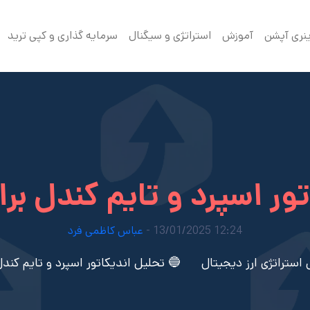
ینری آپشن
آموزش
استراتژی و سیگنال
سرمایه گذاری و کپی ترید
ر اسپرد و تایم کندل برای م
12:24 13/01/2025 -
عباس کاظمی فرد
استراتژی ارز دیجیتال
🔵 تحلیل اندیکاتور اسپرد و تایم کندل بر