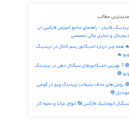
جدیدترین مطال
تریدینگ فایندر - راهنمای جامع آموزش فارکس، ار
دیجیتال و تحلیل مالی تخصص
🔥 همه چیز درباره اندیکاتور رسم کانال در تریدین
ویو 
🟢 7 بهترین اندیکاتورهای سیگنال دهی در تریدینگ
ویو 
🔴 روش های حذف تبلیغات تریدینگ ویو در گوش
موبایل 
سیگنال اتوماتیک فارکس 📶 انواع، مزایا و نحوه کا