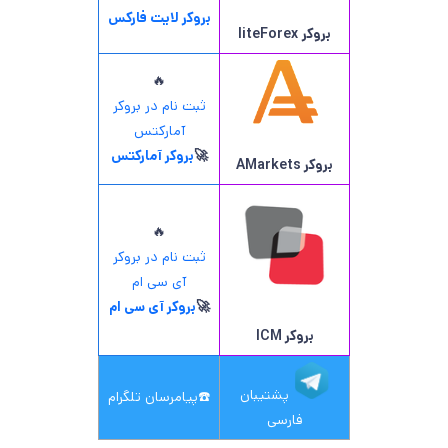
بروکر لایت فارکس
بروکر
liteForex
🔥
ثبت نام در بروکر
آمارکتس
🚀
بروکر آمارکتس
بروکر AMarkets
🔥
ثبت نام در بروکر
آی سی ام
🚀
بروکر آی سی ام
بروکر ICM
پشتیبان
☎️
پیامرسان تلگرام
فارسی