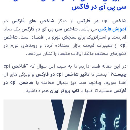
سی پی آی در فاکس
شاخص cpi در فارکس
از دیگر
شاخص های فارکس
در
آموزش فارکس
می باشد.
شاخص سی پی آی در فارکس
یک نماد
قدرتمند و استراتژیک برای
سنجش تورم
در اقتصاد است.
شاخص
cpi
از تغییرات قیمت بازار استفاده کرده و روندهای تورم در
کشورهای مختلف مانند ایالات متحده را نشان می‌دهد.
در این مقاله قصد داریم تا به سبب این سوال که
“شاخص cpi
چیست؟”
بیشتر با
تاثیر شاخص cpi در فارکس
و ویژگی های آن
آشنا شویم. چنانچه شما نیز بدنبال معامله با
شاخص cpi در
فارکس
هستید تا انتها با
تاپ بروکر ایران
همراه باشید.