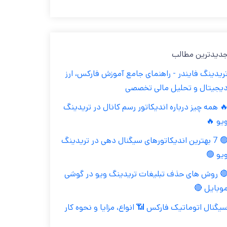
جدیدترین مطال
تریدینگ فایندر - راهنمای جامع آموزش فارکس، ار
دیجیتال و تحلیل مالی تخصص
🔥 همه چیز درباره اندیکاتور رسم کانال در تریدین
ویو 
🟢 7 بهترین اندیکاتورهای سیگنال دهی در تریدینگ
ویو 
🔴 روش های حذف تبلیغات تریدینگ ویو در گوش
موبایل 
سیگنال اتوماتیک فارکس 📶 انواع، مزایا و نحوه کا