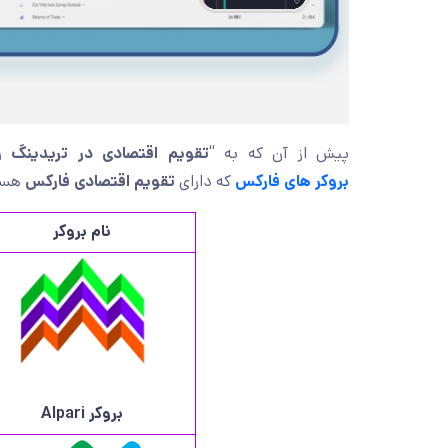
پیش از آن که به “
تقویم اقتصادی در تریدینگ
بروکر های فارکس
که دارای
تقویم اقتصادی فارکس
هستن
نام بروکر
بروکر
Alpari