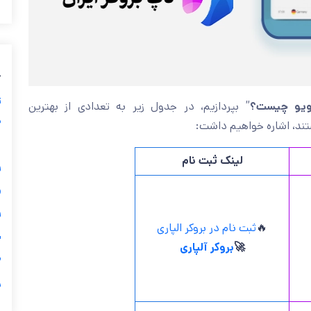
ب
ز
” بپردازیم، در جدول زیر به تعدادی از بهترین
تقویم اقتص
ی
هستند، اشاره خواهیم د
گ
لینک ثبت نام


ثبت نام در بروکر الپاری
🔥
ی
بروکر آلپاری
🚀

ر