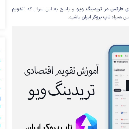
تقویم
و پاسخ به این سوال که “
آموزش تقویم اقتصادی فا
باشید.
تاپ بروکر ایران
” خواهیم
ی
ز
ی

ر
س
5