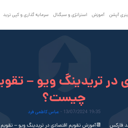
ینری آپشن
آموزش
استراتژی و سیگنال
سرمایه گذاری و کپی ترید
در تریدینگ ویو – تقوی
چیست؟
19:35 13/07/2024 -
عباس کاظمی فرد
د فارکس
📆آموزش تقویم اقتصادی در تریدینگ ویو – تقویم