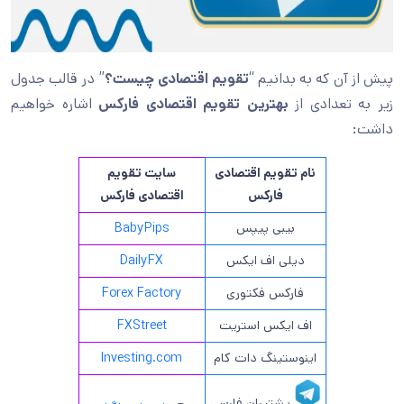
پیش از آن که به بدانیم “
تقویم اقتصادی چیست؟
” در قالب جدول
زیر به تعدادی از
بهترین تقویم اقتصادی فارکس
اشاره خواهیم
داشت:
نام تقویم اقتصادی
سایت تقویم
فارکس
اقتصادی فارکس
بیبی پیپس
BabyPips
دیلی اف ایکس
DailyFX
فارکس فکتوری
Forex Factory
اف ایکس استریت
FXStreet
اینوستینگ دات کام
Investing.com
پشتیبان فارسی