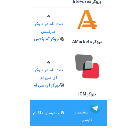
بروکر
liteForex
🔥
ثبت نام در بروکر
آمارکتس
🚀
بروکر آمارکتس
بروکر AMarkets
🔥
ثبت نام در بروکر
آی سی ام
🚀
بروکر آی سی ام
بروکر ICM
پشتیبان
☎️
پیامرسان تلگرام
فارسی