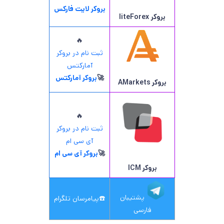
بروکر لایت فارکس
بروکر
liteForex
🔥
ثبت نام در بروکر
آمارکتس
🚀
بروکر آمارکتس
بروکر AMarkets
🔥
ثبت نام در بروکر
آی سی ام
🚀
بروکر آی سی ام
بروکر ICM
پشتیبان
☎️
پیامرسان تلگرام
فارسی