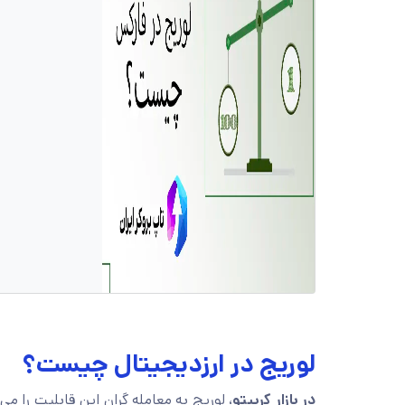
لوریج در ارزدیجیتال چیست؟
در بازار کریپتو
، لوریج به معامله گران این قابلیت را م