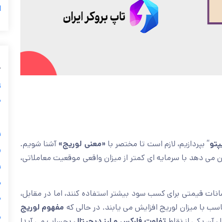
5
ب
ز
ی
گ

آشنا شویم.
«معنی لوریج»
” بپردازیم، لازم است تا مختصر با
تفا
، ابزاری است که به معامله گران امکان می دهد با سرمایه ای کم

ی
به معامله گران اجازه می دهد تا از نوسانات قیمتی برای کسب س

مفهوم لوریج
ریسک بالا تری نیز به همراه دارد، چرا که ضرر ها 
ر
بحساب می آید!
تفاوت فارکس و ارز دیجیتال
در بازار های مخت