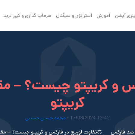
ینری آپشن
آموزش
استراتژی و سیگنال
سرمایه گذاری و کپی ترید
س و کریپتو چیست؟ – مق
کریپتو
12:42 17/03/2024 -
محمد حسین حسینی
 صد فارکس
⚖️تفاوت لوریج در فارکس و کریپتو چیست؟ – مقای