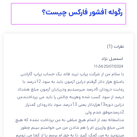
رگوله آفشور فارکس چیست؟
نظرات (1)
اسمعیل نژاد
25/07/2024 11:56
با سلام من از شرکت پراپ ترید فاند یک حساب پراپ گارانتی
بامبلغ هزار دلار گرفتم دراین آزمون باید به سود 12درصد با
رعایت درودان 6درصد میرسیدیم ودرپایان آزمون مبلغ هشتاد
درصد از سود کسب شده وهزینه چالش را باید می پرداختندمن
دراین دوره13هزاردلار یعنی 13درصد سود بادرودان کمتراز
2درصدموفق شدم ولی
متاسفانه بعد از اتمام هیچ مبلغی به من پرداخت نشده که هیچ
حتی مبلغ واریزی ام را هم ندادن من می خواستم ببینم چطور
میتونید به من کمک کنید تا به حق ام برسم یا از کجا می تونیم