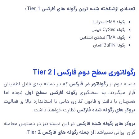
تعدادی ازشناخته شده ترین رگوله های فارکس
Tier 1
:
رگوله FMAاسترالیا
رگوله CySec قبرس
رگوله FMA لیختن اشتاین
رگوله BaFIN آلمان
رگولاتوری سطح دوم فارکس | Tier 2
دسته دوم از ر
گولاتور در فارکس
که در دسته بندی قابل اطمینان
قرار میگیرند، به سختگیری
رگوله فارکس سطح اول
نبوده اما
همچنان با دقت و قانون گذاری هایی با استاندارد بالا بر فعالیت
بروکر های رگوله شده فارکس
نظارت خواهند داشت.
بروکر های رگوله شده فارکس
در این دسته نیز در دسترس معامله
گران ایرانی نمیباشد!
از جمله رگوله های فارکس
Tier 2
: