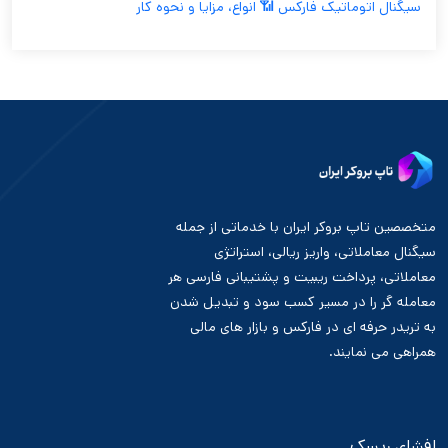
سیگنال اتوماتیک فارکس 📶 انواع، مزایا و نحوه کار
متخصصین تاپ بروکر ایران با خدماتی از جمله
سیگنال معاملاتی، واریز ریالی، استراتژی
معاملاتی، پرداخت ریبیت و پشتیبانی فارسی هر
معامله گر را در مسیر کسب سود و تبدیل شدن
به تریدر حرفه ای در فارکس و بازار های مالی
همراهی می نمایند.
افشای ریسک