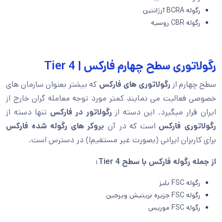
رگوله BCRA آرژانتین
رگوله CBR روسیه
رگولاتوری سطح چهارم فارکس | Tier 4
سطح چهارم از
رگولاتوری های فارکس
که بیشتر بعنوان سازمان های
خصوصی فعالیت می نمایند کمتر مورد توجه معامله گران خارج از
ایران قرار میگیرد. این دسته از
رگولاتور در فارکس
تنها دسته از
رگولاتوری فارکس
است که در آن
بروکر های رگوله شده فارکس
برای کاربران ایرانی (بصورت غیر مستقیم!) در دسترس است.
از جمله رگوله فارکس با سطح
Tier 4
:
رگوله FSC بلیز
رگوله FSC جزیره بریتیش ویرجین
رگوله FSC موریس