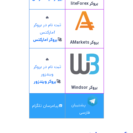
بروکر
liteForex
🔥
ثبت نام در بروکر
آمارکتس
🚀
بروکر آمارکتس
بروکر AMarkets
🔥
ثبت نام در بروکر
ویندزور
🚀
بروکر ویندزور
بروکر
Windsor
پشتیبان
☎️
پیامرسان تلگرام
فارسی