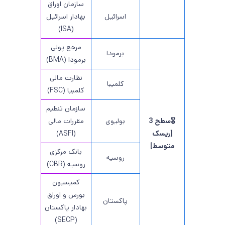
سازمان اوراق
اسرائیل
بهادار اسرائیل
(ISA)
مرجع پولی
برمودا
برمودا (BMA)
نظارت مالی
کلمیبا
کلمبیا (FSC)
سازمان تنظیم
🎖️سطح 3
بولیوی
مقررات مالی
[ریسک
(ASFI)
متوسط]
بانک مرکزی
روسیه
روسیه (CBR)
کمیسیون
بورس و اوراق
پاکستان
بهادار پاکستان
(SECP)