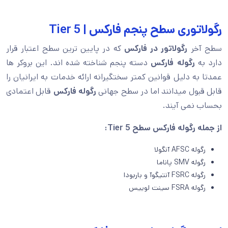
رگولاتوری سطح پنجم فارکس | Tier 5
سطح آخر
رگولاتور در فارکس
که در پایین ترین سطح اعتبار قرار
دارد به
رگوله فارکس
دسته پنجم شناخته شده اند. این بروکر ها
عمدتا به دلیل قوانین کمتر سختگیرانه ارائه خدمات به ایرانیان را
قابل قبول میدانند اما در سطح جهانی
رگوله فارکس
قابل اعتمادی
بحساب نمی آیند.
از جمله رگوله فارکس سطح
Tier 5
:
رگوله AFSC آنگولا
رگوله SMV پاناما
رگوله FSRC آنتیگوآ و باربودا
رگوله FSRA سینت لوییس