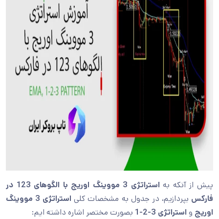
پیش از آنکه به
استراتژی 3 مووینگ اوریج با الگوهای 123 در
فارکس
بپردازیم، در جدول به مشخصات کلی
استراتژی 3 مووینگ
اوریج
و
استراتژی 3-2-1
بصورت مختصر اشاره داشته ایم: