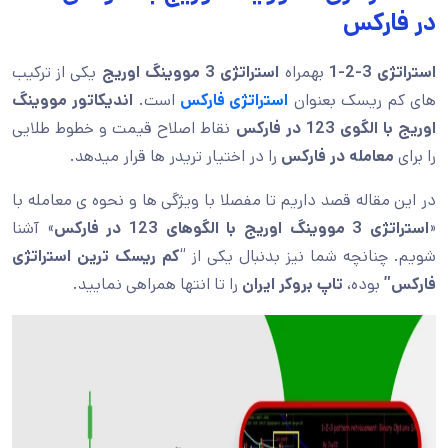
در فارکس
استراتژی 3-2-1
بهمراه
استراتژی 3 مووینگ اوریج
یکی از ترکیب
های کم ریسک بعنوان
استراتژی فارکس
است.
اندیکاتور مووینگ
اوریج با الگوی 123 در فارکس
نقاط اصلاح قیمت و خطوط طلایی
را برای
معامله در فارکس
را در اختیار تریدر ها قرار میدهد.
در این مقاله قصد داریم تا مفصلا با ویژگی ها و نحوه ی معامله با
«
استراتژی 3 مووینگ اوریج با الگوهای 123 در فارکس
» آشنا
شویم. چنانچه شما نیز بدنبال یکی از “
کم ریسک ترین استراتژی
فارکس”
بوده،
تاپ بروکر ایران
را تا انتها همراهی نمایید.