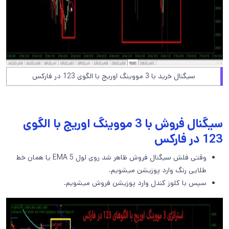
سیگنال خرید با 3 مووینگ اوریج با الگوی 123 در فارکس
سیگنال فروش با 3 مووینگ اوریج با الگوی
123 در فارکس
وقتی فلش سیگنال فروش ظاهر شد روی لول 5 EMA یا همان خط
طلایی رنگ وارد پوزیشن میشویم.
سپس با کلوز کندل وارد پوزیشن فروش میشویم.