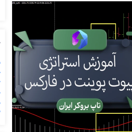
ی
گ

ی

ر
