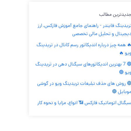
جدیدترین مطال
تریدینگ فایندر - راهنمای جامع آموزش فارکس، ار
دیجیتال و تحلیل مالی تخصص
🔥 همه چیز درباره اندیکاتور رسم کانال در تریدین
ویو 
🟢 7 بهترین اندیکاتورهای سیگنال دهی در تریدینگ
ویو 
🔴 روش های حذف تبلیغات تریدینگ ویو در گوش
موبایل 
سیگنال اتوماتیک فارکس 📶 انواع، مزایا و نحوه کا