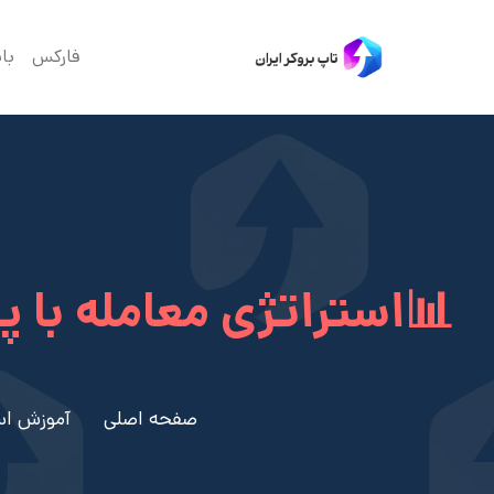
فارکس
با
📊استراتژی معامله با 
صفحه اصلی
آموزش اس