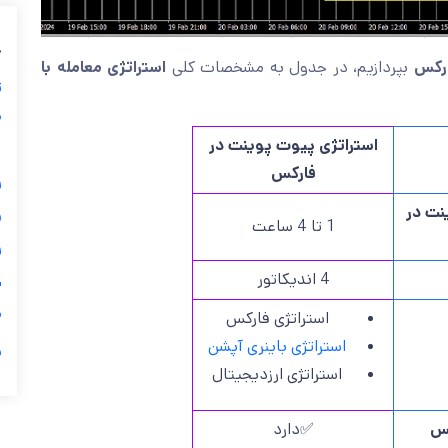
ب
استراتژی معامله با
بپردازیم، در جدول به مشخصات کلی
آموز
ز
ی
استراتژی پیوت پوینت در
گ
فارکس

تایم 
1 تا 4 ساعت

4 اندیکاتور
ی

استراتژی فارکس
استراتژی باینری آپشن
ر
استراتژی ارزدیجیتال
✅دارد
اس