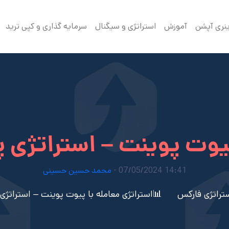
ینری آپشن
آموزش
استراتژی و سیگنال
سرمایه گذاری و کپی ترید
پیوت پوینت – استراتژی
14:41 07/05/2024 -
محمد حسین حسینی
تراتژی فارکس
📊استراتژی معامله با پیوت پوینت – استراتژ