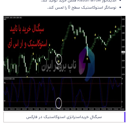
اندیکاتور Kasun arrow فلش خرید تولید کند.
نوسانگر استوکاستیک سطح 0 را لمس کند.
سیگنال خریداستراتژی استوکاستیک در فارکس