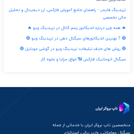
تریدینگ فایندر - راهنمای جامع آموزش فارکس، ارز دیجیتال و تحلیل
مالی تخصصی
🔥 همه چیز درباره اندیکاتور رسم کانال در تریدینگ ویو 🔥
🟢 7 بهترین اندیکاتورهای سیگنال دهی در تریدینگ ویو 🟢
🔴 روش های حذف تبلیغات تریدینگ ویو در گوشی موبایل 🔴
سیگنال اتوماتیک فارکس 📶 انواع، مزایا و نحوه کار
متخصصین تاپ بروکر ایران با خدماتی از جمله
سیگنال معاملاتی، واریز ریالی، استراتژی