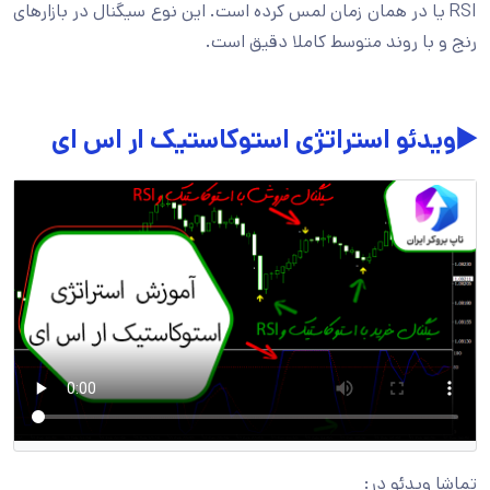
RSI یا در همان زمان لمس کرده است. این نوع سیگنال در بازارهای
رنج و با روند متوسط کاملا دقیق است.
▶️ویدئو استراتژی استوکاستیک ار اس ای
تماشا ویدئو در: