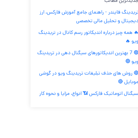
جدیدترین مطال
تریدینگ فایندر - راهنمای جامع آموزش فارکس، ار
دیجیتال و تحلیل مالی تخصص
🔥 همه چیز درباره اندیکاتور رسم کانال در تریدین
ویو 
🟢 7 بهترین اندیکاتورهای سیگنال دهی در تریدینگ
ویو 
🔴 روش های حذف تبلیغات تریدینگ ویو در گوش
موبایل 
سیگنال اتوماتیک فارکس 📶 انواع، مزایا و نحوه کا