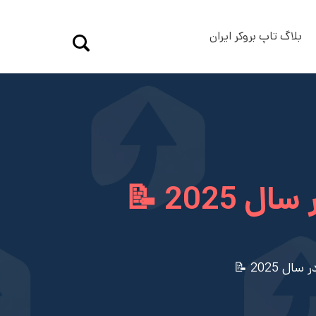
بلاگ تاپ بروکر ایران
202 📝
2025 📝