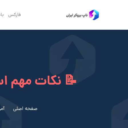
فارکس
با
📝 نکات مهم استر
صفحه اصلی
آم