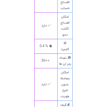
افتتاح
حساب
امکان
افتتاح
✅ دارد
اکانت
دمو
🪙
💲 % 0.4
کارمزد
🎁 تعداد
⭐️+30
رمز ارز ها
امکان
معامله
بدون
✅ دارد
احراز
هویت
💰کیف