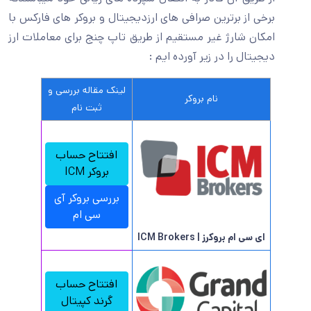
برخی از برترین صرافی های ارزدیجیتال و بروکر های فارکس با
امکان شارژ غیر مستقیم از طریق تاپ چنج برای معاملات ارز
دیجیتال را در زیر آورده ایم :
لینک مقاله بررسی و
نام بروکر
ثبت نام
افتتاح حساب
بروکر ICM
بررسی بروکر آی
سی ام
ای سی ام بروکرز | ICM Brokers
افتتاح حساب
گرند کپیتال