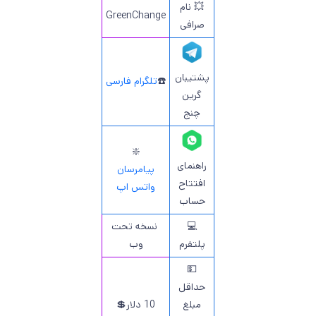
💥 نام
GreenChange
صرافی
پشتیبان
☎️
تلگرام فارسی
گرین
چنج
❇️
راهنمای
پیامرسان
افتتاح
واتس اپ
حساب
💻
نسخه تحت
پلتفرم
وب
💵
حداقل
مبلغ
10 دلار💲