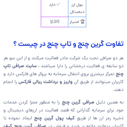
پول ارز
✅ دارد
دیجیتال
🏆 امتیاز
3/5🥇
تفاوت گرین چنج و تاپ چنج در چیست ؟
هر دو صرافی تحت یک شرکت مادر فعالیت میکنند و از این سو هر
دو سابقه ی فعالیت درخشانی را دارا میباشند
، سایت صرافی تاپ
چنج
تمرکز بیشتری بروی انتقال سرمایه به بروکر های فارکس دارد و
کاربران میتوانند از طریق آن
واریز و برداشت ریالی فارکس
را انجام
دهند.
به همین دلیل
صرافی گرین چنج
را به منظور مجزا کردن خدمات
خود برای سرمایه گذارانی که قصد فعالیت در ارزهای دیجیتال و
ذخیره رمز ارز ها از طریق
کیف پول گرین چنج
ایجاد نموده تا
کاربران بتوانند علاوه بر خرید و فروش در
صرافی گرین چنج کیف