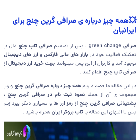
💥همه چیز درباره ی صرافی گرین چنج برای
ایرانیان
صرافی
green change
، پس از تصمیم
صرافی تاپ چنج
دال بر
تفکیک فعالیت خود در
بازار های مالی فارکس و ارز های دیجیتال
بوجود آمد و کاربران از این پس میتوانند جهت
خرید ارز دیجیتال از
صرافی تاپ چنج
اقدام کنند .
در این مقاله ما قصد داریم
همه چیز درباره صرافی گرین چنج
و زیر
مجموعه ی آن از جمله
نحوه ثبت نام در صرافی گرین چنج ،
پشتیبانی صرافی گرین چنج از رمز ارز ها
و بسیاری دیگر بپردازیم
پس تا انتهای این مقاله با
تاپ بروکر ایران
همراه باشید .