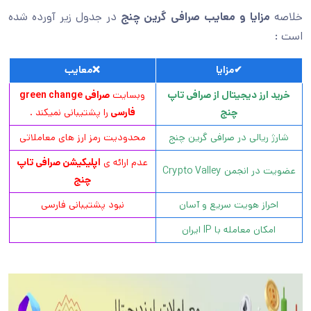
خلاصه
مزایا و معایب صرافی گرین چنج
در جدول زیر آورده شده
است :
✔
مزایا
❌
معایب
خرید ارز دیجیتال از صرافی تاپ
وبسایت
صرافی
green change
چنج
فارسی
را پشتیبانی نمیکند .
شارژ ریالی در صرافی گرین چنج
محدودیت رمز ارز های معاملاتی
عدم ارائه ی
اپلیکیشن صرافی تاپ
عضویت در انجمن Crypto Valley
چنج
احراز هویت سریع و آسان
نبود پشتیبانی فارسی
امکان معامله با IP ایران