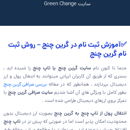
سایت Green Change
✅آموزش ثبت نام در گرین چنج – روش ثبت
نام گرین چنج
حتما تا کنون نام
سایت گرین چنج یا تاپ چنج
را شنیده اید ،
بستری که از طریق آن کاربران ایرانی میتوانند به انتقال پول و ارز
دیجیتال بپردازند ، همانطور که در مقاله
بررسی صرافی گرین چنج
بطور کامل با ویژگی های آن آشنا شدیم
سایت صرافی گرین چنج
با
تمرکز بروی ارزهای دیجیتال طراحی شده است .
انتقال پول از تاپ چنج به گرین چنج
بصورت ارز دیجیتال بدون
محدودیت امکان پذیر است اما در صورتی که پیش تر در
تاپ چنج
افتتاح حساب ننموده اید ، میتوانید با مطالعه ی این مقاله طبق