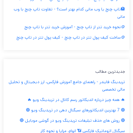
🏦تاپ چنج یا وب مانی کدام بهتر است؟ - تفاوت تاپ چنج با وب
مانی
🪙نحوه خرید تتر از تاپ چنج - آموزش خرید تتر با تاپ چنج
🪙ساخت کیف پول تتر در تاپ چنج - کیف پول تتر در تاپ چنج
جدیدترین مطالب
تریدینگ فایندر - راهنمای جامع آموزش فارکس، ارز دیجیتال و تحلیل
مالی تخصصی
🔥 همه چیز درباره اندیکاتور رسم کانال در تریدینگ ویو 🔥
🟢 7 بهترین اندیکاتورهای سیگنال دهی در تریدینگ ویو 🟢
🔴 روش های حذف تبلیغات تریدینگ ویو در گوشی موبایل 🔴
سیگنال اتوماتیک فارکس 📶 انواع، مزایا و نحوه کار