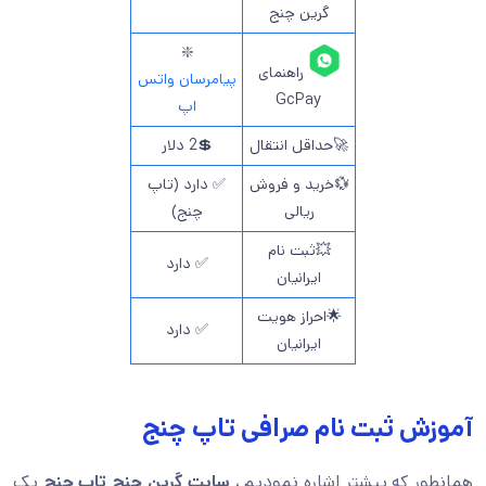
گرین چنج
❇️
راهنمای
پیامرسان واتس
GcPay
اپ
🚀حداقل انتقال
💲2 دلار
💱خرید و فروش
✅ دارد (تاپ
ریالی
چنج)
💥ثبت نام
✅ دارد
ایرانیان
🌟احراز هویت
✅ دارد
ایرانیان
آموزش ثبت نام صرافی تاپ چنج
همانطور که پیشتر اشاره نمودیم ،
سایت گرین چنج تاپ چنج
یک