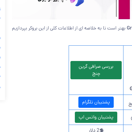
ز
ی
بهتر است تا به خلاصه ای از اطلاعات کلی از این بروکر بپردازیم
گ


بررسی صرافی گرین
ی
چنج

ر
پشتیبان تلگرام
پ
پشتیبان واتس اپ
💲2 دلار