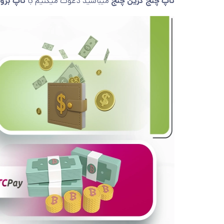
تاپ چنج گرین چنج
میباشید دعوت میکنیم با
تاپ بروک