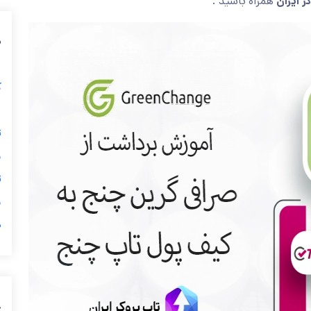
ر ایران
همراه باشید .
م
ک
ت
ت
د
ج