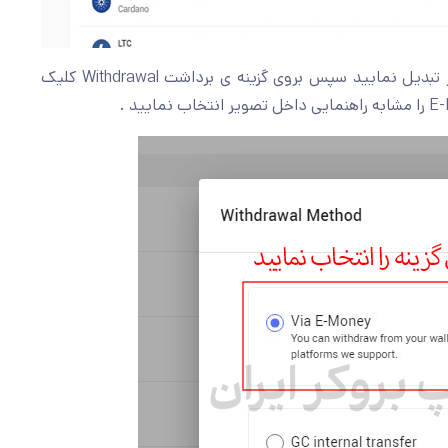
در این بخش میبایست ابتدا ارزهای دیجیتال را به تتر تبدیل نمایید سپس بروی گزینه ی برداشت Withdrawal کلیک