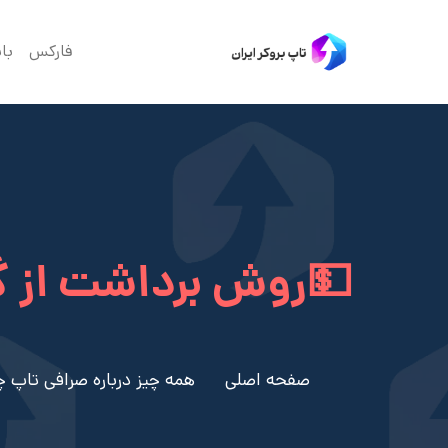
فارکس
با
💵روش برداشت از گ
صفحه اصلی
همه چیز درباره صرافی تاپ چنج و 