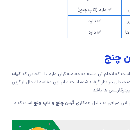
✅ دارد (تاپ چنج)
✅ دارد

✅ دارد
🌟
روش ه
کیف
چندین مقصد قابل انتخاب است که انجام آن بسته به معامله
به منظور ذخیره و یا خرید و فروش ارز دیجیتال در نظر گرفته شد
چنج میبایست در بست
است که در
گرین چنج و تاپ چنج
نیز از ویژگی های خاص این ص