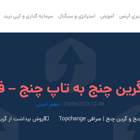
ینری آپشن
آموزش
استراتژی و سیگنال
سرمایه گذاری و کپی ترید
رین چنج به تاپ چنج – ف
12:48 23/06/2023 -
جعفر امینی
گرین چنج | صرافی Topchange
💵روش برداشت از گرین