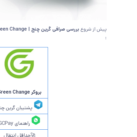
پیش از شروع
بررسی صرافی گرین چنج | Green Change
:
بروکر Green Change
پشتیبان گرین چن
راهنمای GCPay
🚀حداقل انتقال