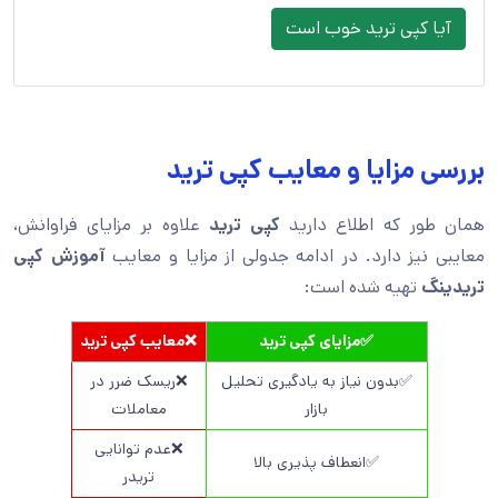
آیا کپی ترید خوب است
بررسی مزایا و معایب کپی ترید
همان طور که اطلاع دارید
کپی ترید
علاوه بر مزایای فراوانش،
معایبی نیز دارد. در ادامه جدولی از مزایا و معایب
آموزش کپی
تریدینگ
تهیه شده است:
✅مزایای کپی ترید
❌معایب کپی ترید
✅بدون نیاز به یادگیری تحلیل
❌ریسک ضرر در
بازار
معاملات
❌عدم توانایی
✅انعطاف پذیری بالا
تریدر