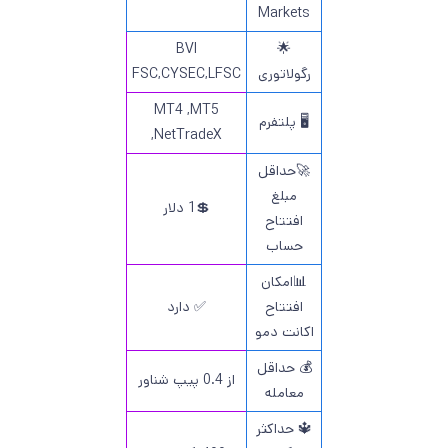
Markets
BVI
🌟
رگولاتوری
FSC,CYSEC,LFSC
MT4 ,MT5
🖥 پلتفرم
,NetTradeX
🚀حداقل
مبلغ
💲1 دلار
افتتاح
حساب
📊امکان
افتتاح
✅ دارد
اکانت دمو
💰 حداقل
از 0.4 پیپ شناور
معامله
🔱 حداکثر