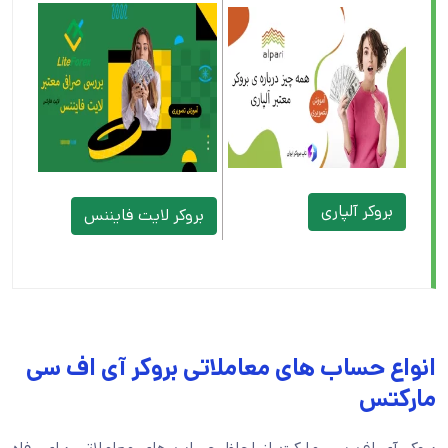
بروکر آلپاری
بروکر لایت فایننس
انواع حساب های معاملاتی بروکر آی اف سی
مارکتس