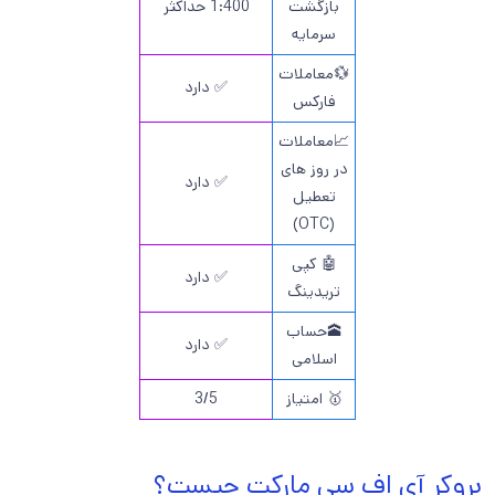
بازگشت
1:400 حداکثر
سرمایه
💱معاملات
✅ دارد
فارکس
📈معاملات
در روز های
✅ دارد
تعطیل
(OTC)
🤖 کپی
✅ دارد
تریدینگ
🕋حساب
✅ دارد
اسلامی
🥇 امتیاز
3/5
بروکر آی اف سی مارکت چیست؟