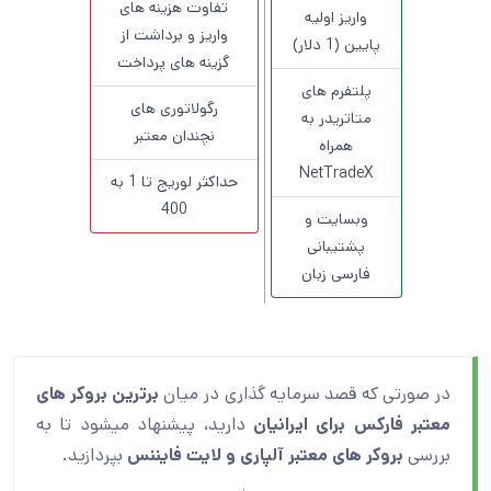
تفاوت هزینه های
واریز اولیه
واریز و برداشت از
پایین (1 دلار)
گزینه های پرداخت
پلتفرم های
رگولاتوری های
متاتریدر به
نچندان معتبر
همراه
NetTradeX
حداکثر لوریج تا 1 به
400
وبسایت و
پشتیبانی
فارسی زبان
در صورتی که قصد سرمایه گذاری در میان
برترین بروکر های
معتبر فارکس برای ایرانیان
دارید، پیشنهاد میشود تا به
بررسی
بروکر های معتبر آلپاری و لایت فایننس
بپردازید.