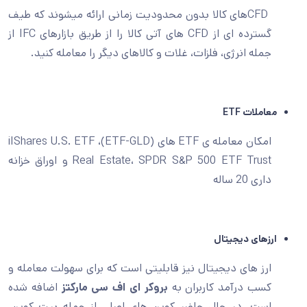
CFDهای کالا بدون محدودیت زمانی ارائه میشوند که طیف
گسترده ای از CFD های آتی کالا را از طریق بازارهای IFC از
جمله انرژی، فلزات، غلات و کالاهای دیگر را معامله کنید.
معاملات ETF
امکان معامله ی ETF های (ETF-GLD)، iIShares U.S. ETF
Real Estate، SPDR S&P 500 ETF Trust و اوراق خزانه
داری 20 ساله
ارزهای دیجیتال
ارز های دیجیتال نیز قابلیتی است که برای سهولت معامله و
کسب درآمد کاربران به
بروکر ای اف سی
مارکتز
اضافه شده
است. در حال حاضر کوین های اصلی از جمله بیت کوین،