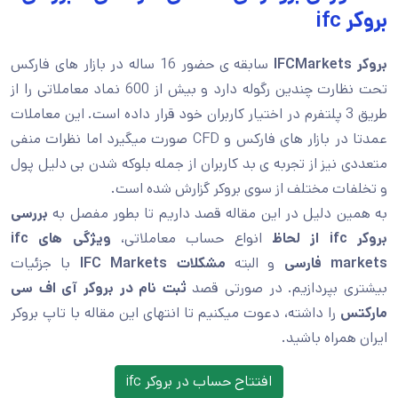
بروکر ifc
بروکر IFCMarkets
سابقه ی حضور 16 ساله در بازار های فارکس
تحت نظارت چندین رگوله دارد و بیش از 600 نماد معاملاتی را از
طریق 3 پلتفرم در اختیار کاربران خود قرار داده است. این معاملات
عمدتا در بازار های فارکس و CFD صورت میگیرد اما نظرات منفی
متعددی نیز از تجربه ی بد کاربران از جمله بلوکه شدن بی دلیل پول
و تخلفات مختلف از سوی بروکر گزارش شده است.
به همین دلیل در این مقاله قصد داریم تا بطور مفصل به
بررسی
بروکر ifc از لحاظ
انواع حساب معاملاتی،
ویژگی های ifc
markets فارسی
و البته
مشکلات
IFC Markets
با جزئیات
بیشتری بپردازیم. در صورتی قصد
ثبت نام در بروکر آی اف سی
مارکتس
را داشته، دعوت میکنیم تا انتهای این مقاله با تاپ بروکر
ایران همراه باشید.
افتتاح حساب در بروکر ifc