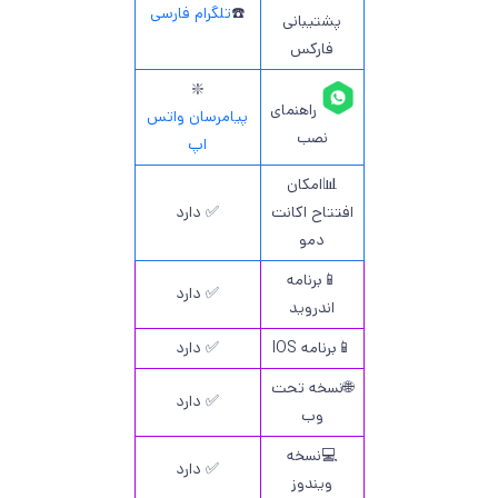
☎️
تلگرام فارسی
پشتیبانی
فارکس
❇️
راهنمای
پیامرسان واتس
نصب
اپ
📊امکان
افتتاح اکانت
✅ دارد
دمو
📱برنامه
✅ دارد
اندروید
📱برنامه IOS
✅ دارد
🌐نسخه تحت
✅ دارد
وب
💻نسخه
✅ دارد
ویندوز