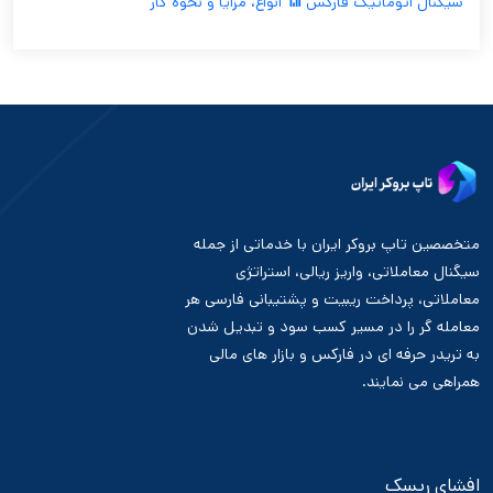
سیگنال اتوماتیک فارکس 📶 انواع، مزایا و نحوه کار
متخصصین تاپ بروکر ایران با خدماتی از جمله
سیگنال معاملاتی، واریز ریالی، استراتژی
معاملاتی، پرداخت ریبیت و پشتیبانی فارسی هر
معامله گر را در مسیر کسب سود و تبدیل شدن
به تریدر حرفه ای در فارکس و بازار های مالی
همراهی می نمایند.
افشای ریسک