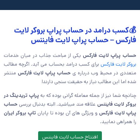
💰کسب درامد در حساب پراپ بروکر لایت
فارکس – حساب پراپ لایت فایننس
حساب پراپ لایت فارکس
یکی از مباحث جذاب در میان خدمات
بروکر لایت فارکس
برای کسب درامد بحساب می آید. اگرچه مطالب
متعددی در محیط وب درباره ی
حساب پراپ لایت فارکس
منتشر
شده اما این مطالب نیاز به حقیقت سنجی دارند!
چنانچه شما نیز از جمله معامله گرانی بوده که به
پراپ تریدینگ در
بروکر لایت فایننس
علاقه مند میباشید. البته بدنبال بررسی
حساب
پراپ لایت فارکس
و ویژگی های آن بوده تا پایان
تاپ بروکر ایران
را همراهی نمایید.
افتتاح حساب لایت فایننس