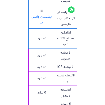
فارکس
❇️
راهنمای
پشتیبان واتس
ثبت نام لایت
اپ
فایننس
📊امکان
افتتاح اکانت
✅ دارد
دمو
📱برنامه
✅ دارد
اندروید
📱برنامه IOS
✅ دارد
🌐نسخه تحت
✅ دارد
وب
💻نسخه
❌ندارد
ویندوز
🖥️نسخه