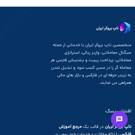
متخصصین تاپ بروکر ایران با خدماتی از جمله
سیگنال معاملاتی، واریز ریالی، استراتژی
معاملاتی، پرداخت ریبیت و پشتیبانی فارسی هر
معامله گر را در مسیر کسب سود و تبدیل شدن
به تریدر حرفه ای در فارکس و بازار های مالی
همراهی می نمایند.
افشای ریسک
تاپ بروکر ایران
در قالب یک
مرجع آموزش
فارکس
با ارائه مقالات و خدمات خود سعی در