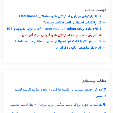
فهرست مطالب
1. 📱اپلیکیشن موبایل استراتژی های معاملاتی LiteFinance
+
2. اپلیکیشن استراتژی لایت فارکس چیست؟
3. 📲دانلود برنامه LiteFinance mobile trading برای اندروید و IOS
4. آموزش نصب برنامه استراتژی های فارکس لایت فاینانس
+
5. آموزش کار با اپلیکیشن استراتژی های معاملاتی LiteFinance
+
6. ✅نظر تخصصی تاپ بروکر ایران
مطالب پیشنهادی
⛔️آموزش حذف حساب در لایت فارکس - نحوه حذف اکانت لایت
فایننس
🗣️نظرات در مورد بروکر لایت فارکس برای ایرانیان - نظر لایت فایننس