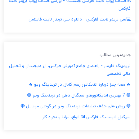
💰حساب پراپ لایت فارکس چیست؟ - بررسی حساب پراپ بروکر لایت
فارکس
💻سی تریدر لایت فارکس - دانلود سی تریدر لایت فایننس
جدیدترین مطالب
تریدینگ فایندر - راهنمای جامع آموزش فارکس، ارز دیجیتال و تحلیل
مالی تخصصی
🔥 همه چیز درباره اندیکاتور رسم کانال در تریدینگ ویو 🔥
🟢 7 بهترین اندیکاتورهای سیگنال دهی در تریدینگ ویو 🟢
🔴 روش های حذف تبلیغات تریدینگ ویو در گوشی موبایل 🔴
سیگنال اتوماتیک فارکس 📶 انواع، مزایا و نحوه کار