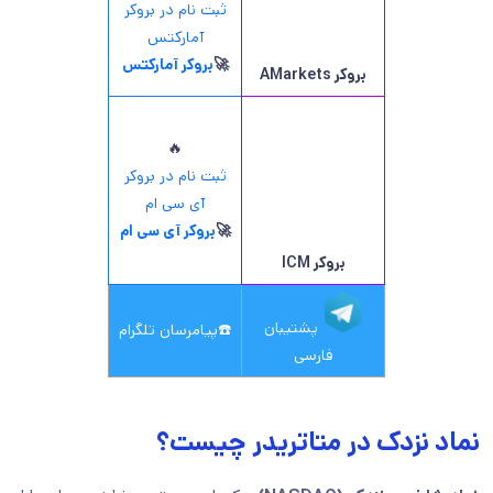
ثبت نام در بروکر
آمارکتس
🚀
بروکر آمارکتس
بروکر AMarkets
🔥
ثبت نام در بروکر
آی سی ام
🚀
بروکر آی سی ام
بروکر ICM
پشتیبان
☎️
پیامرسان تلگرام
فارسی
نماد نزدک در متاتریدر چیست؟