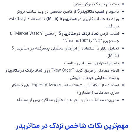
ثبت نام در یک بروکر معتبر
دانلود و
نصب متاتریدر 5
از کابین شخصی در وب سایت بروکر
ورود به حساب کاربری در
متاتریدر 5 (MT5)
با استفاده از اطلاعات
دریافتی
اضافه کردن
نماد نزدک در متاتریدر 5
از بخش “Market Watch” با
جستجوی “NQ” یا “Nasdaq100”
تحلیل بازار با استفاده از ابزارهای تحلیلی پیشرفته در متاتریدر 5
(MT5)
تنظیم استراتژی معاملاتی مناسب
انجام معامله از طریق گزینه “New Order” روی
نماد نزدک در متاتریدر
و ثبت سفارش خرید یا فروش
استفاده از امکانات پیشرفته مانند Expert Advisors برای خودکار
سازی معاملات (اختیاری)
مدیریت معاملات باز و تجزیه و تحلیل عملکرد پس از معامله
مهم‌ترین نکات شاخص نزدک در متاتریدر