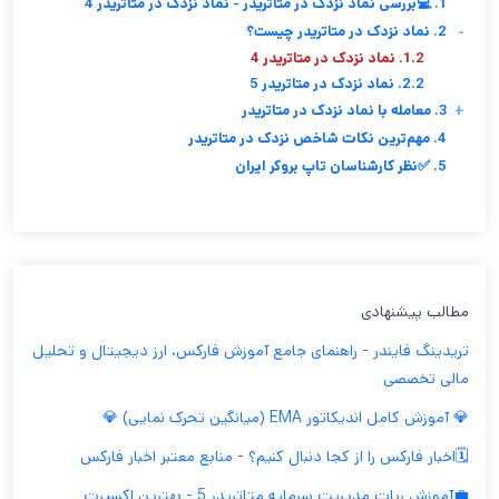
1. 💻بررسی نماد نزدک در متاتریدر - نماد نزدک در متاتریدر 4
-
2. نماد نزدک در متاتریدر چیست؟
1.2. نماد نزدک در متاتریدر 4
2.2. نماد نزدک در متاتریدر 5
+
3. معامله با نماد نزدک در متاتریدر
4. مهم‌ترین نکات شاخص نزدک در متاتریدر
5. ✅نظر کارشناسان تاپ بروکر ایران
مطالب پیشنهادی
تریدینگ فایندر - راهنمای جامع آموزش فارکس، ارز دیجیتال و تحلیل
مالی تخصصی
💎 آموزش کامل اندیکاتور EMA (میانگین تحرک نمایی) 💎
🗓️اخبار فارکس را از کجا دنبال کنیم؟ - منابع معتبر اخبار فارکس
💼آموزش ربات مدیریت سرمایه متاتریدر 5 - بهترین اکسپرت