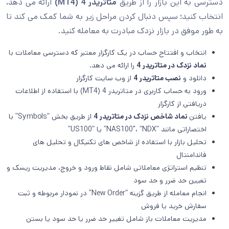
دسترسی به این بازار را از طریق
متاتریدر 4 (MT4)
ارائه می دهد،
انتخاب کنید؛ سپس دنبال کردن مراحل زیر به شما کمک می کند تا
به طور موفق در بازار نزدک مبادرت به معامله کنید.
انتخاب و افتتاح حساب در یک کارگزار معتبر که دسترسی معاملات با
نماد نزدک در متاتریدر 4
را ارائه می دهد.
دانلود و
نصب متاتریدر 4
از وب سایت کارگزار
ورود به حساب کاربری در متاتریدر 4 (MT4) با استفاده از اطلاعات
دریافتی از کارگزار
یافتن
نماد شاخص نزدک در متاتریدر 4
از طریق بخش “Symbols” با
اختصاراتی مانند “NAS100″، “NDX” یا “US100”
تحلیل بازار با استفاده از شاخص های تکنیکال و تحلیل های
فاندامنتال
تنظیم استراتژی معاملاتی شامل نقاط ورود و خروج، مدیریت ریسک و
تعیین حد ضرر و حد سود
انجام معامله از طریق گزینه “New Order” در نمودار مربوطه و ثبت
سفارش خرید یا فروش
مدیریت معاملات باز شامل تغییر حد ضرر یا حد سود یا بستن