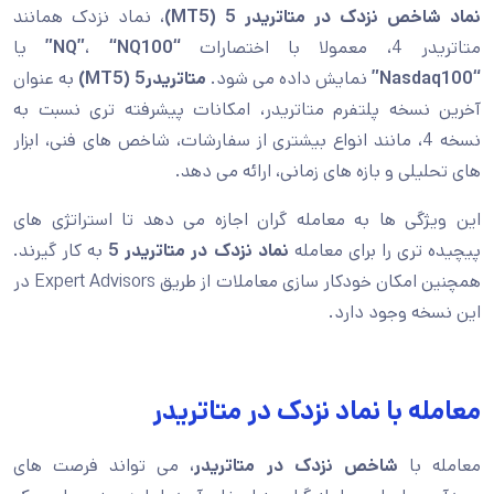
نماد شاخص نزدک در متاتریدر 5 (MT5)
، نماد نزدک همانند
متاتریدر 4، معمولا با اختصارات
“NQ”
“NQ100”
،
یا
“Nasdaq100”
نمایش داده می شود.
متاتریدر5 (MT5)
به عنوان
آخرین نسخه پلتفرم متاتریدر، امکانات پیشرفته تری نسبت به
نسخه 4، مانند انواع بیشتری از سفارشات، شاخص های فنی، ابزار
های تحلیلی و بازه های زمانی، ارائه می دهد.
این ویژگی ها به معامله گران اجازه می دهد تا استراتژی های
پیچیده تری را برای معامله
نماد نزدک در متاتریدر 5
به کار گیرند.
همچنین امکان خودکار سازی معاملات از طریق Expert Advisors در
این نسخه وجود دارد.
معامله با نماد نزدک در متاتریدر
معامله با
شاخص نزدک در متاتریدر،
می تواند فرصت های