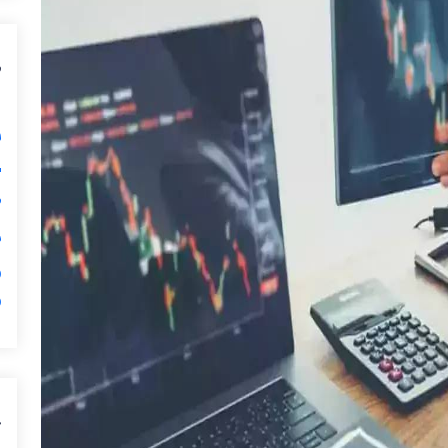
ی
گ

ی

ر

ب