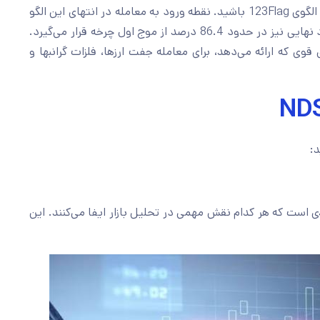
پایین‌تر مانند 15 دقیقه، 5 دقیقه و 1 دقیقه، به دنبال الگوی 123Flag باشید. نقطه ورود به معامله در انتهای این الگو
قرار دارد و حد ضرر پشت فلگ تنظیم می‌شود. حد سود نهایی نیز در حدود 86.4 درصد از موج اول چرخه قرار می‌گیرد.
وی که ارائه می‌دهد، برای معامله جفت ارزها، فلزات گرانبها و
ل چندین بخش کلیدی است که هر کدام نقش مهمی در تحلیل بازار ایفا می‌کنند. این