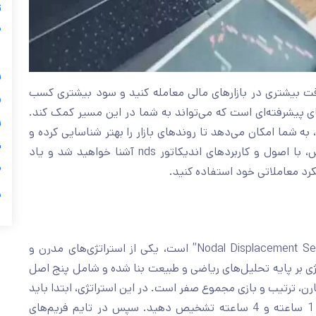
ز
ی
گ

اگر تا به حال به دنبال روشی بوده‌اید که بتوانید با دقت بی
کنید اندیکاتور و استراتژی nds در فارکس یکی از ابزارهای پیشرفته‌ای است که می‌توا

این استراتژی با استفاده از تحلیل‌های ریاضی و طبیعت، به شما 
ی
نقاط ورود و خروج بهینه را تعیین کنید. در این آموزش، با اصول و کاربردهای اندیکاتور nds آشنا خواهید شد و یاد

خواهید گرفت چگونه از این ابزار
ر
استراتژی nds در فارکس که مخفف عبارت “Nodal Displacement Sequencing” است، یکی از استراتژی‌های مدرن و
پیشرفته برای معامله در بازارهای مالی است. این استراتژی بر 
اساسی تحلیل فراکتالی تایم فریم‌ها، تحلیل چرخه‌ها، تقارن، ترت
روند بازار را در تایم فریم‌های بالاتر مانند 30 دقیقه، 1 ساعته و 4 ساعته تشخیص دهید. سپس در تایم فریم‌های