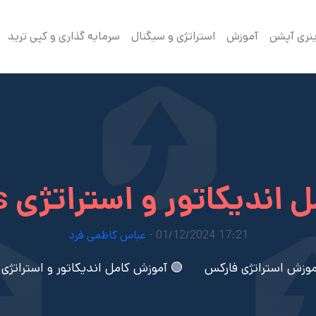
ینری آپشن
آموزش
استراتژی و سیگنال
سرمایه گذاری و کپی ترید
کاتور و استراتژی nds فارکس 🟢
17:21 01/12/2024 -
عباس کاظمی فرد
موزش استراتژی فارکس
🟢 آموزش کامل اندیکاتور و استراتژی nds فارکس 🟢