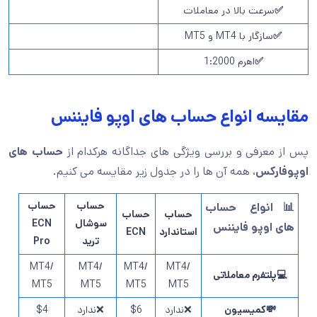
✅
سرعت بالا در معاملات
✅
سازگار با MT4 و MT5
✅
اهرم 1:2000
مقایسه انواع حساب های اوپو فایننس
پس از معرفی و بررسی ویژگی های جداگانه هرکدام از
حساب های
اوپوفارکس
، همه آن ها را در جدول زیر مقایسه می کنیم.
حساب
حساب
📊انواع حساب
حساب
حساب
سوشال
ECN
های اوپو فایننس
استاندارد
ECN
ترید
Pro
MT4/
MT4/
MT4/
MT4/
💻
پلتفرم معاملاتی
MT5
MT5
MT5
MT5
💸کمیسیون
❌ندارد
$6
❌ندارد
$4