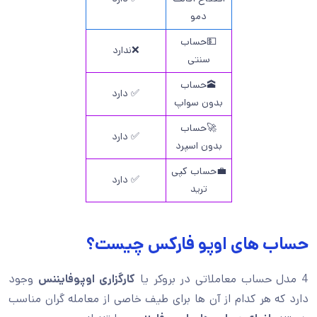
دمو
💵حساب
❌ندارد
سنتی
🕋حساب
✅ دارد
بدون سواپ
🚀حساب
✅ دارد
بدون اسپرد
💼حساب کپی
✅ دارد
ترید
حساب های اوپو فارکس چیست؟
4 مدل حساب معاملاتی در بروکر یا
کارگزاری اوپوفایننس
وجود
دارد که هر کدام از آن ها برای طیف خاصی از معامله گران مناسب