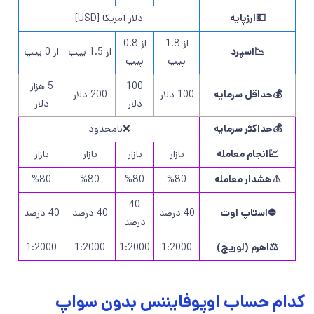
💵ارزپایه
دلار آمریکا [USD]
از 1.8
از 0.8
📉اسپرد
از 1.5 پیپ
از 0 پیپ
پیپ
پیپ
100
5 هزار
💰حداقل سرمایه
100 دلار
200 دلار
دلار
دلار
💰حداکثر سرمایه
❌نامحدود
💹انجام معامله
بازار
بازار
بازار
بازار
⚠️هشدار معامله
%80
%80
%80
%80
40
⛔استاپ اوت
40 درصد
40 درصد
40 درصد
درصد
⚖️اهرم (لوریج)
1:2000
1:2000
1:2000
1:2000
کدام حساب اوپوفایننس بدون سواپ