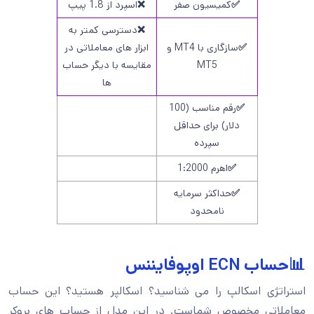
✅
کمیسیون صفر
❌
اسپرد از 1.8 پیپ
❌
دسترسی کمتر به
✅
سازگاری با MT4 و
ابزار های معاملاتی در
MT5
مقایسه با دیگر حساب
ها
✅
رقم مناسب (100
دلار) برای حداقل
سپرده
✅
اهرم 1:2000
✅
حداکثر سرمایه
نامحدود
📊حساب ECN اوپوفایننس
استراتژی اسکالپ را می شناسید؟ اسکالپر هستید؟ این حساب
معاملاتی مخصوص شماست. در این مدل از حساب های بروکر