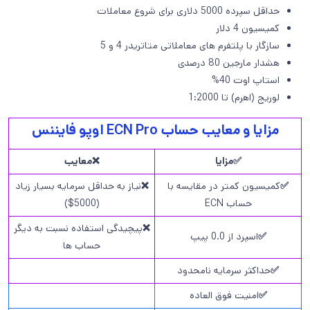
حداقل سپرده 5000 دلاری برای شروع معاملات
کمیسیون 4 دلار
سازگار با پلتفرم های معاملاتی متاتریدر 4 و 5
هشدار مارجین 80 درصدی
استاپ اوت 40%
لوریج (اهرم) تا 1:2000
مزایا و معایب حساب ECN Pro اوپو فایننس
✅مزایا
❌معایب
✅
کمیسیون کمتر در مقایسه با
❌
نیاز به حداقل سرمایه بسیار زیاد
حساب ECN
(5000$)
❌
پیچیدگی استفاده نسبت به دیگر
✅
اسپرد از 0.0 پیپ
حساب ها
✅
حداکثر سرمایه نامحدود
✅
امنیت فوق العاده