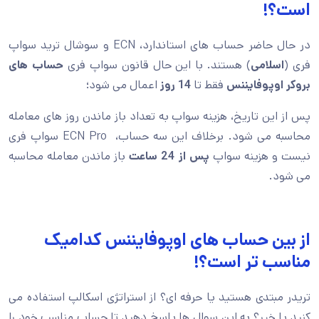
است؟!
در حال حاضر حساب های استاندارد، ECN و سوشال ترید سواپ
فری (
اسلامی
) هستند. با این حال قانون سواپ فری
حساب های
بروکر اوپوفایننس
فقط تا
14 روز
اعمال می شود؛
پس از این تاریخ، هزینه سواپ به تعداد باز ماندن روز های معامله
محاسبه می شود. برخلاف این سه حساب، ECN Pro سواپ فری
نیست و هزینه سواپ
پس از 24 ساعت
باز ماندن معامله محاسبه
می شود.
از بین حساب های اوپوفایننس کدامیک
مناسب تر است؟!
تریدر مبتدی هستید یا حرفه ای؟ از استراتژی اسکالپ استفاده می
کنید یا خیر؟ به این سوال ها پاسخ دهید تا حساب مناسب خود را