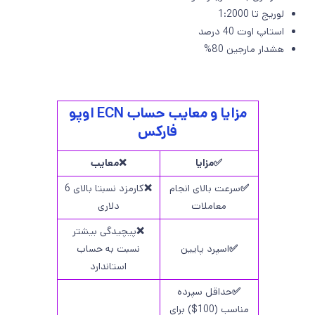
لوریج تا 1:2000
استاپ اوت 40 درصد
هشدار مارجین 80%
مزایا و معایب حساب ECN اوپو
فارکس
✅مزایا
❌معایب
✅
سرعت بالای انجام
❌
کارمزد نسبتا بالای 6
معاملات
دلاری
❌
پیچیدگی بیشتر
✅
اسپرد پایین
نسبت به حساب
استاندارد
✅
حداقل سپرده
مناسب (100$) برای