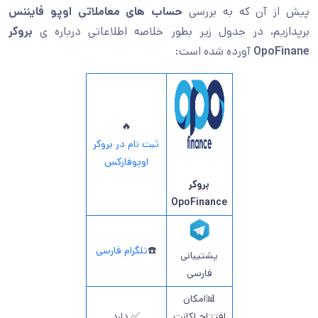
پیش از آن که به بررسی
حساب های معاملاتی اوپو فایننس
برپدازیم، در جدول زیر بطور خلاصه اطلاعاتی درباره ی
بروکر
OpoFinane
آورده شده است:
🔥
ثبت نام در بروکر
اوپوفارکس
بروکر
OpoFinance
☎️
تلگرام فارسی
پشتیبانی
فارسی
📊امکان
افتتاح اکانت
✅ دارد