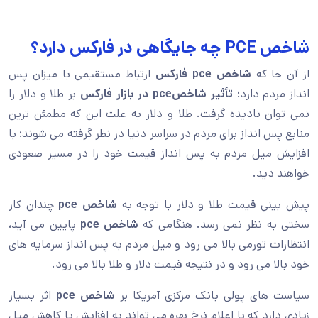
شاخص PCE چه جایگاهی در فارکس دارد؟
از آن جا که
شاخص
pce
فارکس
ارتباط مستقیمی با میزان پس
انداز مردم دارد؛
تأثیر شاخص
pce
در بازار فارکس
بر طلا و دلار را
نمی توان نادیده گرفت. طلا و دلار به علت این که مطمئن ترین
منابع پس انداز برای مردم در سراسر دنیا در نظر گرفته می شوند؛ با
افزایش میل مردم به پس انداز قیمت خود را در مسیر صعودی
خواهند دید.
پیش بینی قیمت طلا و دلار با توجه به
شاخص
pce
چندان کار
سختی به نظر نمی رسد. هنگامی که
شاخص
pce
پایین می آید،
انتظارات تورمی بالا می رود و میل مردم به پس انداز سرمایه های
خود بالا می رود و در نتیجه قیمت دلار و طلا بالا می رود.
سیاست های پولی بانک مرکزی آمریکا بر
شاخص
pce
اثر بسیار
زیادی دارد که با اعلام نرخ بهره می تواند به افزایش یا کاهش میل