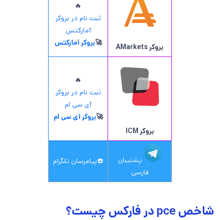
🔥
ثبت نام در بروکر
آمارکتس
🚀
بروکر آمارکتس
بروکر AMarkets
🔥
ثبت نام در بروکر
آی سی ام
🚀
بروکر آی سی ام
بروکر ICM
پشتیبان
☎️
پیامرسان تلگرام
فارسی
شاخص pce در فارکس چیست؟