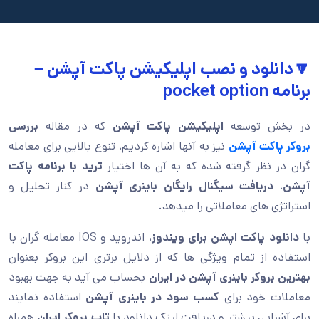
🔽دانلود و نصب اپلیکیشن پاکت آپشن –
برنامه pocket option
در بخش توسعه
اپلیکیشن پاکت آپشن
که در مقاله
بررسی
بروکر پاکت آپشن
نیز به آنها اشاره کردیم، تنوع بالایی برای معامله
گران در نظر گرفته شده که به آن ها اختیار
ترید با برنامه پاکت
آپشن
،
دریافت سیگنال رایگان باینری آپشن
در کنار تحلیل و
استراتژی های معاملاتی را میدهد.
با
دانلود پاکت اپشن برای ویندوز
، اندروید و IOS معامله گران با
استفاده از تمام ویژگی ها که از دلایل برتری این بروکر بعنوان
بهترین بروکر باینری آپشن در ایران
بحساب می آید به جهت بهبود
معاملات خود برای
کسب سود در باینری آپشن
استفاده نمایند
برای آشنایی بیشتر و دریافت لینک دانلود با
تاپ بروکر ایران
همراه