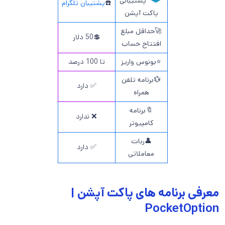
پشتیبانی
☎️
پشتیبان تلگرام
پاکت آپشن
🚀حداقل مبلغ
💲50 دلار
افتتاح حساب
⭐بونوس واریز
تا 100 درصد
💱برنامه تلفن
✅ دارد
همراه
🔖برنامه
❌ ندارد
کامپیوتر
👤ربات
✅ دارد
معاملاتی
معرفی برنامه های پاکت آپشن |
PocketOption