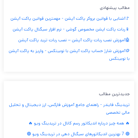
مطالب پیشنهادی
🚩آشنایی با قوانین بروکر پاکت آپشن - مهمترین قوانین پاکت آپشن
📱ربات پاکت اپشن مخصوص گوشی - نرم افزار سیگنال پاکت آپشن
🤖آموزش نصب ربات پاکت آپشن – نصب ربات ترید پاکت آپشن
🪙آموزش شارژ حساب پاکت آپشن با نوبیتکس - واریز به پاکت آپشن
با نوبیتکس
جدیدترین مطالب
تریدینگ فایندر - راهنمای جامع آموزش فارکس، ارز دیجیتال و تحلیل
مالی تخصصی
🔥 همه چیز درباره اندیکاتور رسم کانال در تریدینگ ویو 🔥
🟢 7 بهترین اندیکاتورهای سیگنال دهی در تریدینگ ویو 🟢