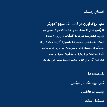
افشای ریسک
تاپ بروکر ایران
در قالب یک
مرجع آموزش
فارکس
با ارائه مقالات و خدمات خود سعی در
بهبود
مدیریت سرمایه گذاری
کاربران داشته
است. همچنین مجموعه همواره کاربران خود را از
ریسک از دست دادن سرمایه
در بازار های مالی
آگاه ساخته و درباره ی هرگونه سود و ضرر
معامله گران از خود سلب مسئولیت می نماید.
خدمات ما
کپی تریدینگ در فارکس
ریبیت در فارکس
سیگنال فارکس