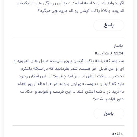
اگر بخواید خیلی خلاصه اما مفید بهترین ویژگی های اپلیکیشن
اندروید و ios پاکت آپشن رو نام ببرید چی میگید؟
پاسخ
یاشار
22/01/2024 18:37
میدونم که برنامه پاکت آپشن بروی سیستم عامل های اندروید و
آی او اس قابل اجرا هست. شما بفرمایید که در نسخه پلتفرم
تحت وب پاکت آپشن این برنامه چطوره؟ آیا این امکان وجود
داره که کاربران به وسیله ی اون بتونند در هر لحظه از روز اقدام
به ترید در پاکت آپشن کنند یا این فرصت و شرایط و امکانات
هنوز فراهم نشده؟.
پاسخ
عاطفه