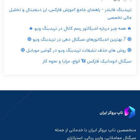
تریدینگ فایندر - راهنمای جامع آموزش فارکس، ارز دیجیتال و تحلیل
مالی تخصصی
🔥 همه چیز درباره اندیکاتور رسم کانال در تریدینگ ویو 🔥
🟢 7 بهترین اندیکاتورهای سیگنال دهی در تریدینگ ویو 🟢
🔴 روش های حذف تبلیغات تریدینگ ویو در گوشی موبایل 🔴
سیگنال اتوماتیک فارکس 📶 انواع، مزایا و نحوه کار
متخصصین تاپ بروکر ایران با خدماتی از جمله
سیگنال معاملاتی، واریز ریالی، استراتژی