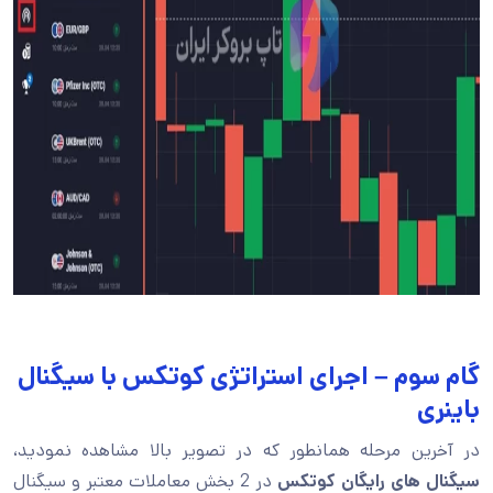
گام سوم – اجرای استراتژی کوتکس با سیگنال
باینری
در آخرین مرحله همانطور که در تصویر بالا مشاهده نمودید،
سیگنال های رایگان کوتکس
در 2 بخش معاملات معتبر و سیگنال