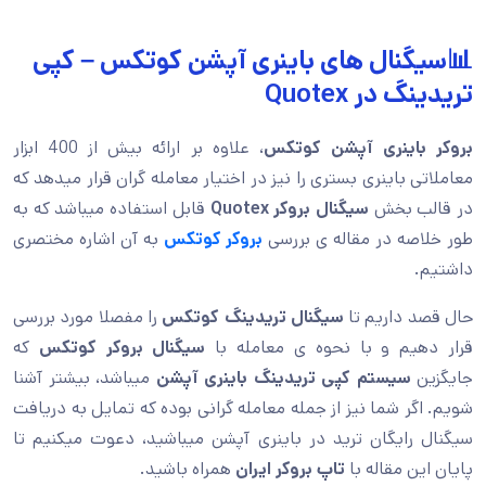
📊سیگنال های باینری آپشن کوتکس – کپی
تریدینگ در Quotex
بروکر باینری آپشن کوتکس
، علاوه بر ارائه بیش از 400 ابزار
معاملاتی باینری بستری را نیز در اختیار معامله گران قرار میدهد که
در قالب بخش
سیگنال بروکر Quotex
قابل استفاده میباشد که به
طور خلاصه در مقاله ی بررسی
بروکر کوتکس
به آن اشاره مختصری
داشتیم.
حال قصد داریم تا
سیگنال تریدینگ کوتکس
را مفصلا مورد بررسی
قرار دهیم و با نحوه ی معامله با
سیگنال بروکر کوتکس
که
جایگزین
سیستم کپی تریدینگ باینری آپشن
میباشد، بیشتر آشنا
شویم. اگر شما نیز از جمله معامله گرانی بوده که تمایل به دریافت
سیگنال رایگان ترید در باینری آپشن میباشید، دعوت میکنیم تا
پایان این مقاله با
تاپ بروکر ایران
همراه باشید.