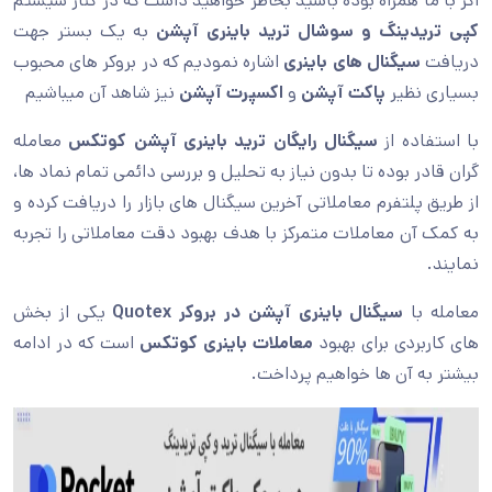
اگر با ما همراه بوده باشید بخاطر خواهید داشت که در کنار سیستم
کپی تریدینگ و سوشال ترید باینری آپشن
به یک بستر جهت
دریافت
سیگنال های باینری
اشاره نمودیم که در بروکر های محبوب
بسیاری نظیر
پاکت آپشن
و
اکسپرت آپشن
نیز شاهد آن میباشیم
با استفاده از
سیگنال رایگان ترید باینری آپشن کوتکس
معامله
گران قادر بوده تا بدون نیاز به تحلیل و بررسی دائمی تمام نماد ها،
از طریق پلتفرم معاملاتی آخرین سیگنال های بازار را دریافت کرده و
به کمک آن معاملات متمرکز با هدف بهبود دقت معاملاتی را تجربه
نمایند.
معامله با
سیگنال باینری آپشن در بروکر Quotex
یکی از بخش
های کاربردی برای بهبود
معاملات باینری کوتکس
است که در ادامه
بیشتر به آن ها خواهیم پرداخت.