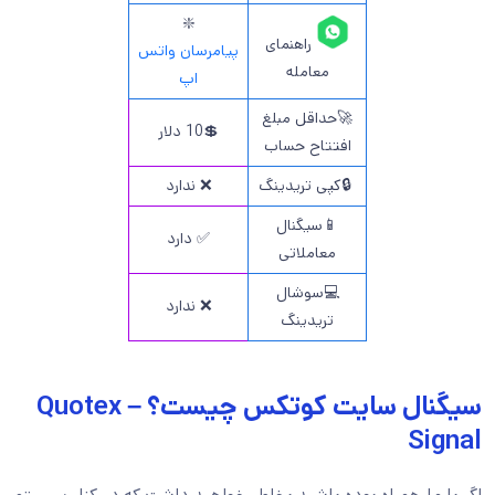
❇️
راهنمای
پیامرسان واتس
معامله
اپ
🚀حداقل مبلغ
💲10 دلار
افتتاح حساب
🔒کپی تریدینگ
❌ ندارد
📱سیگنال
✅ دارد
معاملاتی
💻سوشال
❌ ندارد
تریدینگ
سیگنال سایت کوتکس چیست؟ – Quotex
Signal