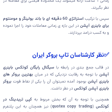
زمانی 1 ساعت ارائه میشوند یک محدوده قیمتی برای معامله در
نظر بگیرند.
سپس با ترکیب
استراتژی 60 دقیقه ای با باند بولینگر و مومنتوم
برای باینری آپشن
در این بازه ی زمانی معاملات خود را اجرا نموده
و به کسب درامد بپردازند.
✅نظر کارشناسان تاپ بروکر ایران
در قالب جمع بندی در رابطه با
سیگنال رایگان کوتکس باینری
آپشن
با توجه به رقابت نزدیکی که در میان
بهترین بروکر های
باینری آپشن
بوجود آمده نمیتوان آن را یکی از نقاط قوت
بروکر
باینری آپشن کوتکس
در نظر داشت.
همچنین با توجه به آن که بخش مربوط به
کپی تریدینگ در
کوتکس
(
quotex copy trading
) نیز همچنان به این پلتفرم