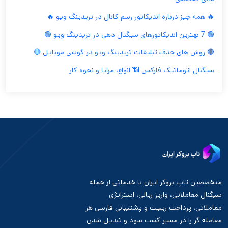
🔥 همه چیز درباره اندیکاتور رسم کانال در تریدینگ ویو 🔥
🟢 7 بهترین اندیکاتورهای سیگنال دهی در تریدینگ ویو 🟢
🔴 روش های حذف تبلیغات تریدینگ ویو در گوشی موبایل 🔴
سیگنال اتوماتیک فارکس 📶 انواع، مزایا و نحوه کار
متخصصین تاپ بروکر ایران با خدماتی از جمله
سیگنال معاملاتی، واریز ریالی، استراتژی
معاملاتی، پرداخت ریبیت و پشتیبانی فارسی هر
معامله گر را در مسیر کسب سود و تبدیل شدن