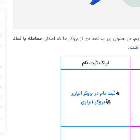
ب
ز
معامله با نماد
” بپردازیم، در جدول زیر به تعدادی از بروکر ها ک
ی
را فر
گ
لینک ثبت نام


ثبت نام در بروکر الپاری
🔥
ی
بروکر آلپاری
🚀

ر