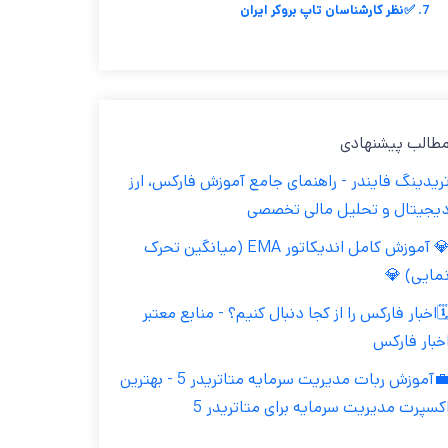
7. ✅نظر کارشناسان تاپ بروکر ایران
مطالب پیشنهاد
تریدینگ فایندر - راهنمای جامع آموزش فارکس، ار
دیجیتال و تحلیل مالی تخصص
💎 آموزش کامل اندیکاتور EMA (میانگین تحرک
نمایی) 
🗓️اخبار فارکس را از کجا دنبال کنیم؟ - منابع معتب
اخبار فارک
💼آموزش ربات مدیریت سرمایه متاتریدر 5 - بهترین
اکسپرت مدیریت سرمایه برای متاتریدر 