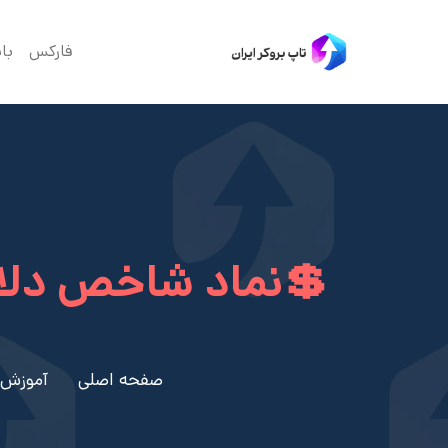
فارکس
با
💲نماد شاخص دلار در فا
صفحه اصلی
آموزش 