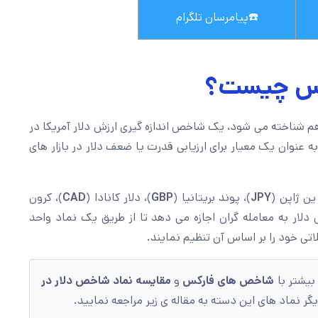
☎️
پیامرسان تلگرام
رکس چیست؟
 شناخته می شود، یک شاخص اندازه گیری ارزش دلار آمریکا در
ه عنوان یک معیار برای ارزیابی قدرت یا ضعف دلار در بازار های
 ین ژاپن (
JPY
)، پوند بریتانیا (
GBP
)، دلار کانادا (
CAD
)، کرون
لار به معامله گران اجازه می دهد تا از طریق یک نماد واحد
اتی خود را بر اساس آن تنظیم نمایند.
 بیشتر با
شاخص های فارکس
و
مقایسه نماد شاخص دلار در
گر نماد های این دسته به مقاله ی زیر مراجعه نمایید.