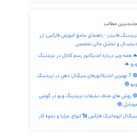
جدیدترین مطال
تریدینگ فایندر - راهنمای جامع آموزش فارکس، ار
دیجیتال و تحلیل مالی تخصص
🔥 همه چیز درباره اندیکاتور رسم کانال در تریدین
ویو 
🟢 7 بهترین اندیکاتورهای سیگنال دهی در تریدینگ
ویو 
🔴 روش های حذف تبلیغات تریدینگ ویو در گوش
موبایل 
سیگنال اتوماتیک فارکس 📶 انواع، مزایا و نحوه کا