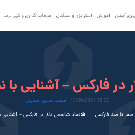
ینری آپشن
آموزش
استراتژی و سیگنال
سرمایه گذاری و کپی ترید
رکس – آشنایی با نماد dxy در ف
15:20 13/06/2024 -
محمد حسین حسینی
صفر تا صد فارکس
💲نماد شاخص دلار در فارکس – آشنایی با نماد dxy د