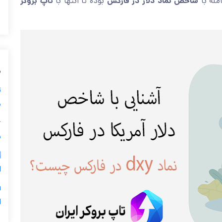
تاپ بروکر
بوده تا انتها با
شاخص نماد دلار در فارکس
ویژگی 
ی
ز
ی

ر
س
5