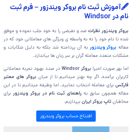
🖋️آموزش ثبت نام بروکر ویندزور – فرم ثبت
نام در Windsor
بروکر ویندزور
نظرات
ضد و نقیضی را به خود جلب نموده و موفق
شده تا نام خود را نه به واسطه ی ویژگی های معاملاتی خود که در
مقاله
بروکر ویندزور
به آن پرداخته شد بلکه به دلیل شکایات و
مشکلات متعدد معامله گران بر سر زبان ها بیاندازد.
اما بهر صورت اخیرا
بروکر
Windsor
در صدد بهبود تجربه معاملاتی
کاربران برآمده، اگر چه بهتر میدانیم تا از میان
بروکر های معتبر
فارکس
برای معامله انتخاب نمایید. اما وظیفه میدانیم تا در این
مقاله همچون سابق به
راهنمای ثبت نام در بروکر ویندزور
برای
مخاطبان
تاپ بروکر ایران
بپردازیم.
افتتاح حساب بروکر ویندزور