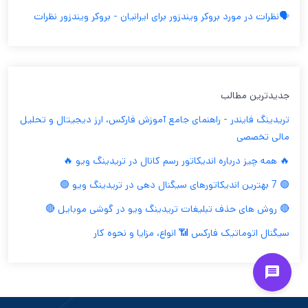
🗣️نظرات در مورد بروکر ویندزور برای ایرانیان - بروکر ویندزور نظرات
جدیدترین مطالب
تریدینگ فایندر - راهنمای جامع آموزش فارکس، ارز دیجیتال و تحلیل
مالی تخصصی
🔥 همه چیز درباره اندیکاتور رسم کانال در تریدینگ ویو 🔥
🟢 7 بهترین اندیکاتورهای سیگنال دهی در تریدینگ ویو 🟢
🔴 روش های حذف تبلیغات تریدینگ ویو در گوشی موبایل 🔴
سیگنال اتوماتیک فارکس 📶 انواع، مزایا و نحوه کار