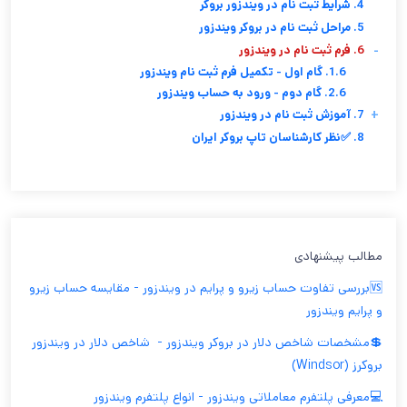
4. شرایط ثبت نام در ویندزور بروکر
5. مراحل ثبت نام در بروکر ویندزور
-
6. فرم ثبت نام در ویندزور
1.6. گام اول - تکمیل فرم ثبت نام ویندزور
2.6. گام دوم - ورود به حساب ویندزور
+
7. آموزش ثبت نام در ویندزور
8. ✅نظر کارشناسان تاپ بروکر ایران
مطالب پیشنهادی
🆚بررسی تفاوت حساب زیرو و پرایم در ویندزور - مقایسه حساب زیرو
و پرایم ویندزور
💲مشخصات شاخص دلار در بروکر ویندزور - ‫ شاخص دلار در ویندزور
بروکرز (Windsor)
💻معرفی پلتفرم معاملاتی ویندزور - انواع پلتفرم ویندزور