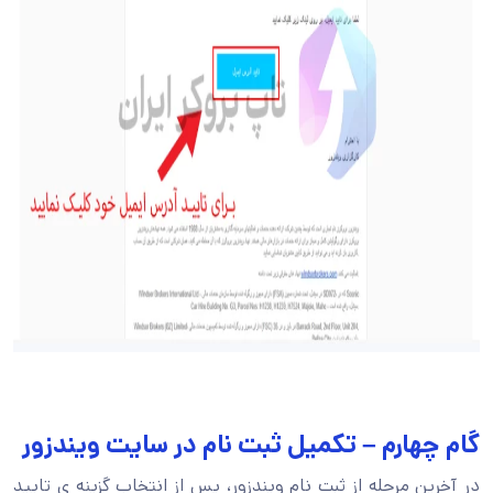
گام چهارم – تکمیل ثبت نام در سایت ویندزور
در آخرین مرحله از ثبت نام ویندزور، پس از انتخاب گزینه ی تایید