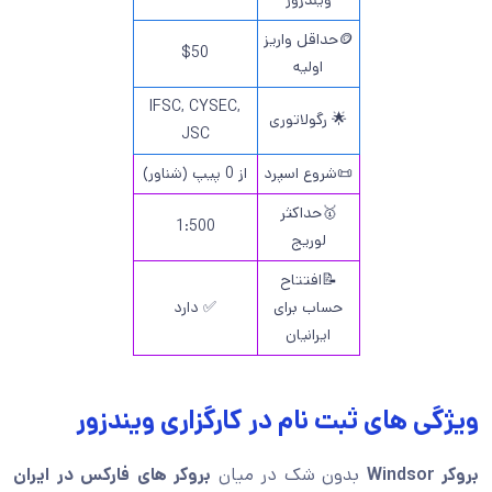
ویندزور
🪙حداقل واریز
$50
اولیه
IFSC, CYSEC,
🌟 رگولاتوری
JSC
📜شروع اسپرد
از 0 پیپ (شناور)
🥇حداکثر
1:500
لوریج
📝افتتاح
حساب برای
✅ دارد
ایرانیان
ویژگی های ثبت نام در کارگزاری ویندزور
بروکر Windsor
بدون شک در میان
بروکر های فارکس در ایران