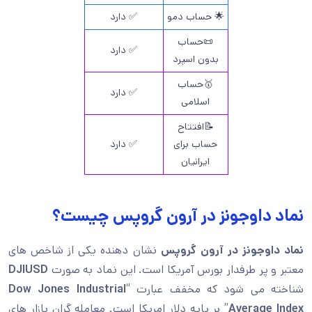
🌟 حساب دمو
✅ دارد
📜حساب
✅ دارد
بدون اسپرد
🥇حساب
✅ دارد
اسلامی
📝افتتاح
حساب برای
✅ دارد
ایرانیان
نماد داوجونز در آرون گروپس چیست؟
نماد داوجونز در آرون گروپس
نشان دهنده یکی از شاخص های
معتبر و پر طرفدار بورس آمریکا است. این نماد به صورت
DJIUSD
شناخته می شود که مخفف عبارت “
Dow Jones Industrial
Average Index
” بر پایه دلار امریکا است. معامله گران بازار های