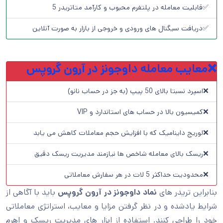
✅قابلیت معامله در پلتفرم محبوب و کارآمد متاتریدر 5
✅دریافت سیگنال های ورودی و خروجی از بازار به صورت آنلاین
❌معایب معامله داوجونز در آرون گروپس
❌اسپرد نسبتا بالای 50 پیپ (به جز در حساب نانو)
❌کمیسیون بالا در حساب های استاندارد و VIP
❌لوریج داینامیک که با افزایش حجم معاملات کاهش می یابد
❌ریسک بالای معامله شاخص ها نیازمند مدیریت ریسک دقیق
❌محدودیت حداکثر 5 لات در هر سفارش معاملاتی
بنابراین تریدر های
نماد داوجونز در آرون گروپس
باید با آگاهی از
شرایط یادشده و در نظر گرفتن مزایا و معایب، استراتژی معاملاتی
خود را طراحی کنند. استفاده از ابزار های مدیریت ریسک و اهرم