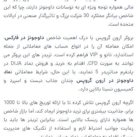
مالی همواره توجه ویژه ای به نوسانات داوجونز دارند، چرا که این
شاخص بیانگر عملکرد 30 شرکت بزرگ و تاثیرگذار صنعتی در ایالات
متحده است.
بروکر آرون گروپس با درک اهمیت شاخص
داوجونز در فارکس
،
امکان معامله آن را در انواع حساب های معاملاتی از جمله
استاندارد، نانو و VIP فراهم کرده است. تریدر های این بروکر می
توانند به صورت CFD، اقدام به خرید و فروش نماد DIJA در
پلتفرم متاتریدر 5 نمایند. با این حال، شرایط معاملاتی
ن
ماد
داوجونز در آرون گروپس
چندان جذاب نیست و اسپرد و
کمیسیون نسبتا بالایی دارد.
اگرچه آرون گروپس تلاش کرده تا با ارائه لوریج های بالا تا 1000
برابر، جذابیت بیشتری برای ترید داوجونز ایجاد کند، اما بازار شاخص
ها همواره دارای ریسک بالایی است. بنابراین تریدر ها باید با
رعایت جوانب احتیاط لازم و استفاده از تکنیک های مدیریت
ریسک، اقدام به معامله این نماد حساس نمایند.