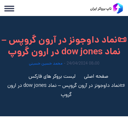
📜نماد داوجونز در آرون گروپس –
نماد dow jones در ارون گروپ
08:00 24/04/2024 -
محمد حسین حسینی
صفحه اصلی
لیست بروکر های فارکس
📜نماد داوجونز در آرون گروپس – نماد dow jones در ارون
گروپ