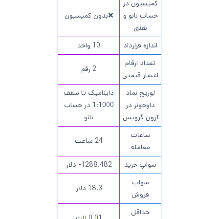
کمیسیون در
حساب نانو و
❌بدون کمیسیون
نقدی
اندازه قرارداد
10 واحد
تعداد ارقام
2 رقم
اعشار قیمتی
لوریج نماد
داینامیک تا سقف
داوجونز در
1:1000 در حساب
آرون گروپس
نانو
ساعات
24 ساعت
معامله
سواپ خرید
1288.482- دلار
سواپ
18.3 دلار
فروش
حداقل
0.01 لات