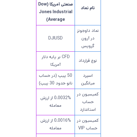
صنعتی آمریکا (Dow
نام نماد
Jones Industrial
Average)
نماد داوجونز
در آرون
DJIUSD
گروپس
CFD بر پایه دلار
نوع قرارداد
آمریکا
اسپرد
50 پیپ (در حساب
میانگین
نانو حدود 30 پیپ)
کمیسیون در
0.0032% از ارزش
حساب
معامله
استاندارد
کمیسیون در
0.0016% از ارزش
حساب VIP
معامله