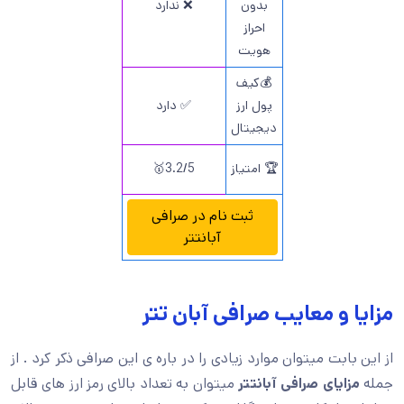
بدون
❌ ندارد
احراز
هویت
💰کیف
پول ارز
✅ دارد
دیجیتال
🏆 امتیاز
3.2/5🥇
ثبت نام در صرافی
آبانتتر
مزایا و معایب صرافی آبان تتر
از این بابت میتوان موارد زیادی را در باره ی این صرافی ذکر کرد . از
جمله
مزایای صرافی آبانتتر
میتوان به تعداد بالای رمز ارز های قابل