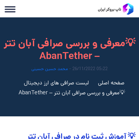
💡معرفی و بررسی صرافی آبان تتر
– AbanTether
05:22 26/11/2022 -
محمد حسین حسینی
صفحه اصلی
لیست صرافی های ارز دیجیتال
💡معرفی و بررسی صرافی آبان تتر – AbanTether
💡 آموزش ثبت نام در صرافی آبان تتر