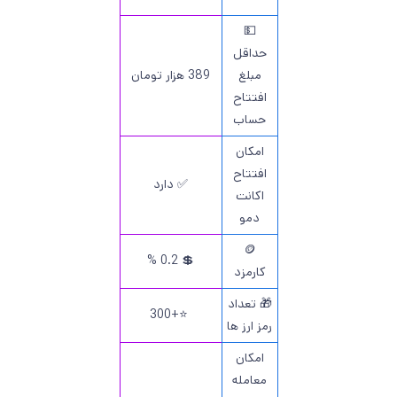
💵
حداقل
مبلغ
389 هزار تومان
افتتاح
حساب
امکان
افتتاح
✅ دارد
اکانت
دمو
🪙
💲 0.2 %
کارمزد
🎁 تعداد
⭐️+300
رمز ارز ها
امکان
معامله