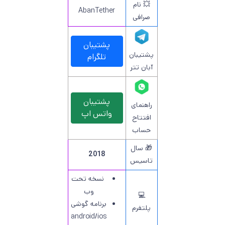
💥 نام
AbanTether
صرافی
پشتیبان
پشتیبان
تلگرام
آبان تتر
پشتیبان
راهنمای
واتس اپ
افتتاح
حساب
🎁 سال
2018
تاسیس
نسخه تحت
وب
💻
برنامه گوشی
پلتفرم
android/ios