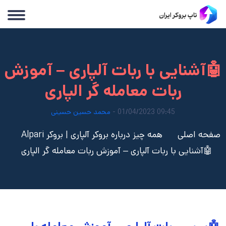
🤖آشنایی با ربات آلپاری – آموزش
ربات معامله گر الپاری
09:45 01/04/2023 -
محمد حسین حسینی
صفحه اصلی
همه چیز درباره بروکر آلپاری | بروکر Alpari
🤖آشنایی با ربات آلپاری – آموزش ربات معامله گر الپاری