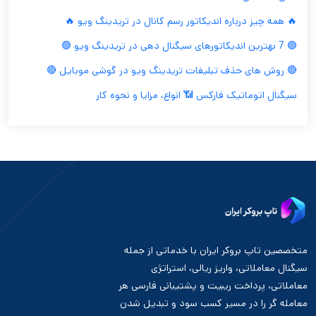
🔥 همه چیز درباره اندیکاتور رسم کانال در تریدینگ ویو 🔥
🟢 7 بهترین اندیکاتورهای سیگنال دهی در تریدینگ ویو 🟢
🔴 روش های حذف تبلیغات تریدینگ ویو در گوشی موبایل 🔴
سیگنال اتوماتیک فارکس 📶 انواع، مزایا و نحوه کار
متخصصین تاپ بروکر ایران با خدماتی از جمله
سیگنال معاملاتی، واریز ریالی، استراتژی
معاملاتی، پرداخت ریبیت و پشتیبانی فارسی هر
معامله گر را در مسیر کسب سود و تبدیل شدن