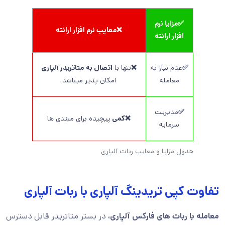
✅مزایا نرم
❌معایب نرم افزار ارانته
افزار ارانته
✅
عدم نیاز به
❌
تنها با
اتصال به
متاتریدر آلپاری
معامله
امکان پذیر میباشد
✅
مدیریت
❌کمی
پیچیده برای مبتدی ها
سرمایه
جدول مزایا و معایب ربات آلپاری
تفاوت کپی تریدینگ آلپاری با ربات آلپاری
معامله با ربات های فارکس آلپاری،
در بستر متاتریدر قابل دسترس