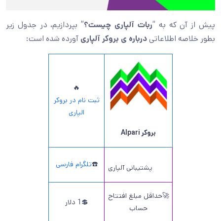
پیش از آن که به “
ربات آلپاری چیست؟
” بپردازیم، در جدول زیر
بطور خلاصه اطلاعاتی
درباره ی بروکر آلپاری
آورده شده است:
🔥
ثبت نام در بروکر
الپاری
بروکر Alpari
☎️
تلگرام فارسی
پشتیبانی آلپاری
🚀حداقل مبلغ افتتاح
💲1 دلار
حساب