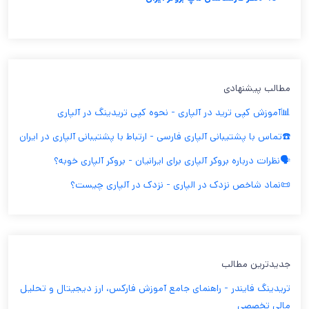
مطالب پیشنهادی
📊آموزش کپی ترید در آلپاری - نحوه کپی تریدینگ در آلپاری
☎️تماس با پشتیبانی آلپاری فارسی - ارتباط با پشتیبانی آلپاری در ایران
🗣️نظرات درباره بروکر آلپاری برای ایرانیان - بروکر آلپاری خوبه؟
📜نماد شاخص نزدک در الپاری - نزدک در آلپاری چیست؟
جدیدترین مطالب
تریدینگ فایندر - راهنمای جامع آموزش فارکس، ارز دیجیتال و تحلیل
مالی تخصصی