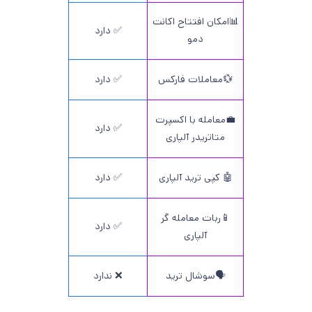
📊امکان افتتاح اکانت
✅ دارد
دمو
💱معاملات فارکس
✅ دارد
💼معامله با اکسپرت
✅ دارد
متاتریدر آلپاری
🤖 کپی ترید آلپاری
✅ دارد
📱ربات معامله گر
✅ دارد
آلپاری
🗣️سوشال ترید
❌ ندارد