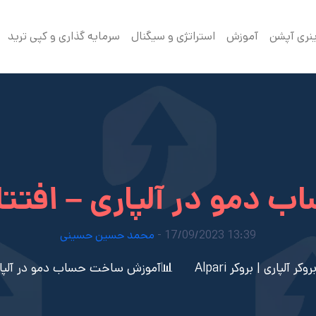
ینری آپشن
آموزش
استراتژی و سیگنال
سرمایه گذاری و کپی ترید
دمو در آلپاری – افتتا
13:39 17/09/2023 -
محمد حسین حسینی
 آلپاری | بروکر Alpari
📊آموزش ساخت حساب دمو در آلپاری