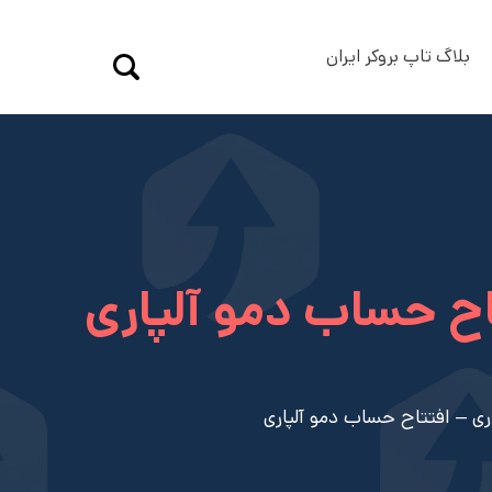
بلاگ تاپ بروکر ایران
ح حساب دمو آلپاری
 – افتتاح حساب دمو آلپاری