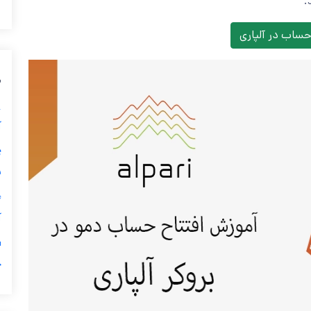
.
حساب در آلپاری
م
آ
☎
پ
آ
چ