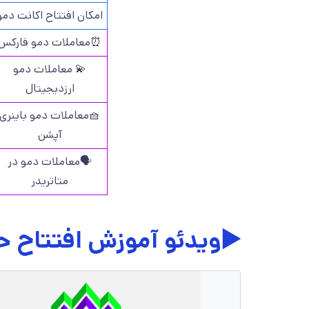
امکان افتتاح اکانت دمو
⏰معاملات دمو فارکس
💫 معاملات دمو
ارزدیجیتال
🧺معاملات دمو باینری
آپشن
🗣️معاملات دمو در
متاتریدر
▶️ویدئو آموزش افتتاح ح