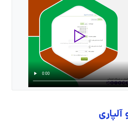
آلپاری