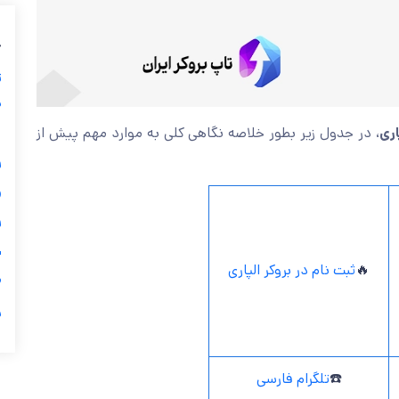
ب
ز
ی
، در جدول زیر بطور خلاصه نگاهی کلی به موارد مهم پیش از
آم
گ


ی
ثبت نام در بروکر الپاری
🔥

ر
تلگرام فارسی
☎️