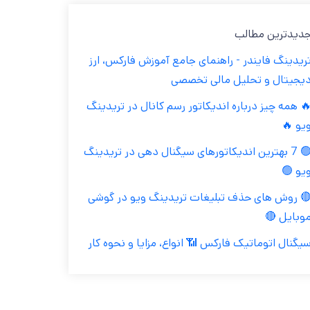
جدیدترین مطال
تریدینگ فایندر - راهنمای جامع آموزش فارکس، ار
دیجیتال و تحلیل مالی تخصص
🔥 همه چیز درباره اندیکاتور رسم کانال در تریدین
ویو 
🟢 7 بهترین اندیکاتورهای سیگنال دهی در تریدینگ
ویو 
🔴 روش های حذف تبلیغات تریدینگ ویو در گوش
موبایل 
سیگنال اتوماتیک فارکس 📶 انواع، مزایا و نحوه کا