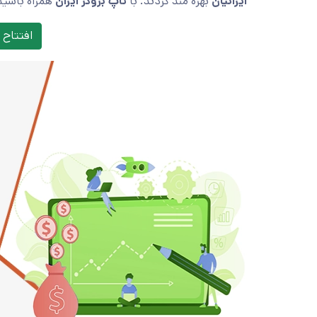
ایرانیان
بهره مند گردند. با
تاپ بروکر ایران
همراه باشید
افتتاح 