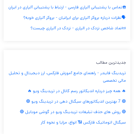
☎️تماس با پشتیبانی آلپاری فارسی - ارتباط با پشتیبانی آلپاری در ایران
🗣️نظرات درباره بروکر آلپاری برای ایرانیان - بروکر آلپاری خوبه؟
📜نماد شاخص نزدک در الپاری - نزدک در آلپاری چیست؟
جدیدترین مطالب
تریدینگ فایندر - راهنمای جامع آموزش فارکس، ارز دیجیتال و تحلیل
مالی تخصصی
🔥 همه چیز درباره اندیکاتور رسم کانال در تریدینگ ویو 🔥
🟢 7 بهترین اندیکاتورهای سیگنال دهی در تریدینگ ویو 🟢
🔴 روش های حذف تبلیغات تریدینگ ویو در گوشی موبایل 🔴
سیگنال اتوماتیک فارکس 📶 انواع، مزایا و نحوه کار