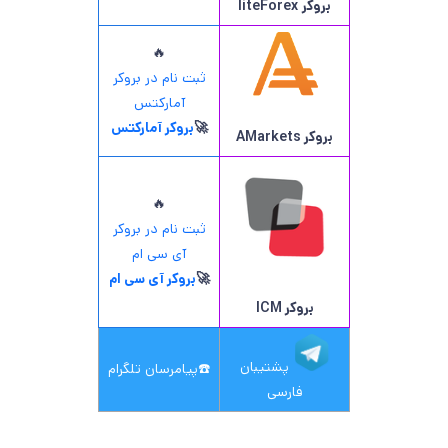
بروکر
liteForex
🔥
ثبت نام در بروکر
آمارکتس
🚀
بروکر آمارکتس
بروکر AMarkets
🔥
ثبت نام در بروکر
آی سی ام
🚀
بروکر آی سی ام
بروکر ICM
پشتیبان
☎️
پیامرسان تلگرام
فارسی