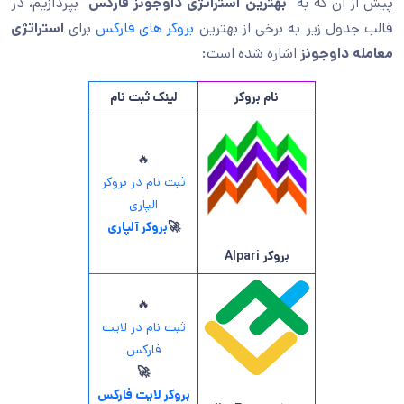
پیش از آن که به “
بهترین استراتژی داوجونز فارکس
” بپردازیم، در
قالب جدول زیر به برخی از بهترین
بروکر های فارکس
برای
استراتژی
معامله داوجونز
اشاره شده است:
نام بروکر
لینک ثبت نام
🔥
ثبت نام در بروکر
الپاری
🚀
بروکر آلپاری
بروکر
Alpari
🔥
ثبت نام در لایت
فارکس
🚀
بروکر لایت فارکس