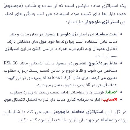
یک استراتژی ساده فارکس است که از شدت و شتاب (مومنتوم)
جهت بازار ها برای کسب سود استفاده می کند. ویژگی های اصلی
این
استراتژی داوجونز
عبارتند از:
مدت معامله:
این
استراتژی داوجونز
معمولا در میان مدت و بلند
مدت قابل استفاده است زیرا روند ها خود طول های مختلفی دارند.
تحلیل همزمان چند تایم فریم همراه با پرایس اکشن در این استراتژی
معمول است.
نقاط ورود/خروج:
نقاط ورودی معمولا با یک اندیکاتور مانند RSI، CCI
مشخص می شوند و نقاط خروج بر اساس نسبت ریسک-ریوارد مطلوب
تعیین می گردند. برای مثال اگر stop loss 50 پیپ دور تر قرار گیرد،
هدف قیمتی در 50 پیپ یا دورتر تنظیم می شود.
✅مزایا:
فرصت های معاملاتی زیاد، نسبت ریسک به ریوارد مطلوب
❌معایب:
نیاز به سرمایه گذاری مدت دار، نیاز به تحلیل تکنیکال قوی
در کل، این
استراتژی معامله داوجونز
سعی می کند با شناسایی
روند و معامله در جهت آن، از نوسانات بازار سود کسب کند.