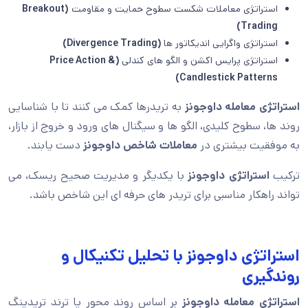
استراتژی معاملات شکست سطوح حمایت و مقاومت
(Breakout
Trading)
استراتژی واگرایی اندیکاتور ها
(Divergence Trading)
استراتژی پرایس اکشن و الگو های کندلی
(Price Action &
Candlestick Patterns)
استراتژی معامله داوجونز
به تریدرها کمک می کنند تا با شناسایی
روند ها، سطوح کلیدی، الگو ها و سیگنال های ورود و خروج از بازار،
به موفقیت بیشتری در
معاملات شاخص داوجونز
دست یابند.
ترکیب
استراتژی داوجونز
با یکدیگر و مدیریت صحیح ریسک، می
تواند راهکار مناسبی برای تریدر های حرفه ای این شاخص باشد.
استراتژی داوجونز با تحلیل تکنیکال و
روندگیری
استراتژی معامله داوجونز
بر اساس روند محور یا ترند تریدینگ