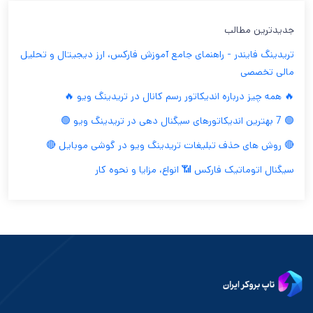
جدیدترین مطالب
تریدینگ فایندر - راهنمای جامع آموزش فارکس، ارز دیجیتال و تحلیل
مالی تخصصی
🔥 همه چیز درباره اندیکاتور رسم کانال در تریدینگ ویو 🔥
🟢 7 بهترین اندیکاتورهای سیگنال دهی در تریدینگ ویو 🟢
🔴 روش های حذف تبلیغات تریدینگ ویو در گوشی موبایل 🔴
سیگنال اتوماتیک فارکس 📶 انواع، مزایا و نحوه کار