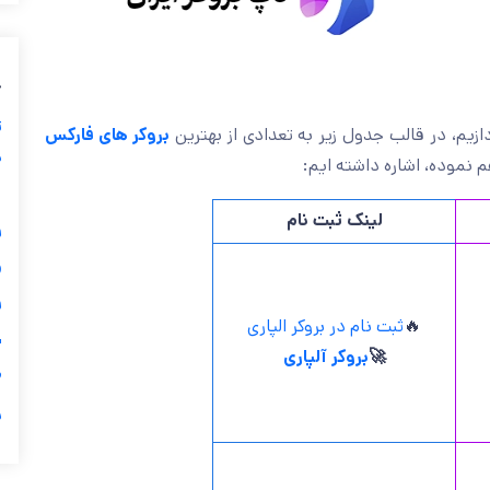
ب
ز
بروکر های فارکس
بپردازیم، در قالب جدول زیر به تعدادی از به
ی
را فراهم نموده، اشاره داش
گ
لینک ثبت نام


ثبت نام در بروکر الپاری
🔥
ی
بروکر آلپاری
🚀

ر