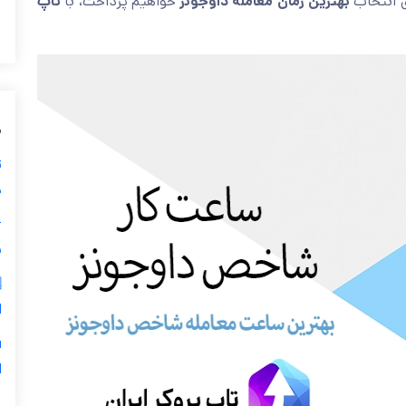
تاپ
خواهیم پرداخت، با
بهترین زمان معامله داوجونز
به بررسی
ی
ز
ی

ر
س
5