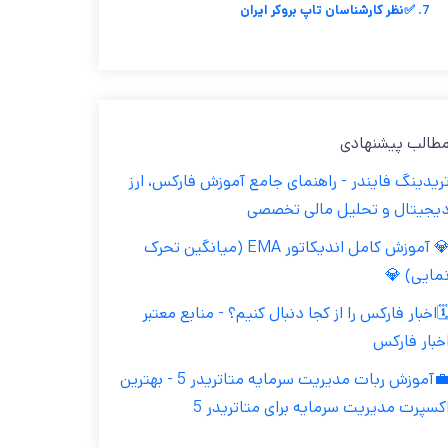
7. ✅نظر کارشناسان تاپ بروکر ایران
مطالب پیشنهاد
تریدینگ فایندر - راهنمای جامع آموزش فارکس، ار
دیجیتال و تحلیل مالی تخصص
💎 آموزش کامل اندیکاتور EMA (میانگین تحرک
نمایی) 
🗓️اخبار فارکس را از کجا دنبال کنیم؟ - منابع معتب
اخبار فارک
💼آموزش ربات مدیریت سرمایه متاتریدر 5 - بهترین
اکسپرت مدیریت سرمایه برای متاتریدر 