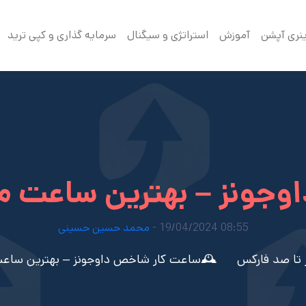
ینری آپشن
آموزش
استراتژی و سیگنال
سرمایه گذاری و کپی ترید
وجونز – بهترین ساعت م
08:55 19/04/2024 -
محمد حسین حسینی
تا صد فارکس
🕰️ساعت کار شاخص داوجونز – بهترین ساع