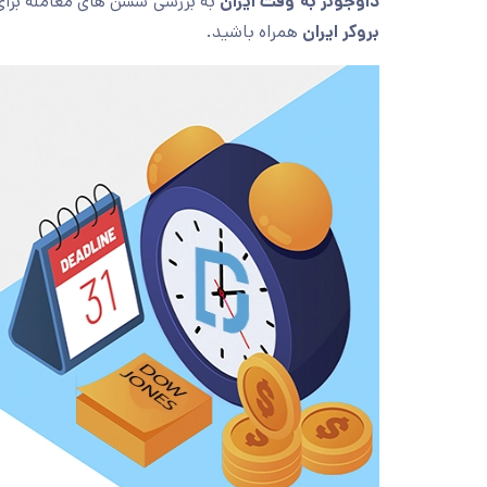
داوجونز به وقت ایران
به بررسی سشن های معامله برا
بروکر ایران
همراه باشید.