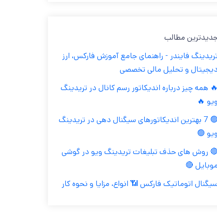
جدیدترین مطال
تریدینگ فایندر - راهنمای جامع آموزش فارکس، ار
دیجیتال و تحلیل مالی تخصص
🔥 همه چیز درباره اندیکاتور رسم کانال در تریدین
ویو 
🟢 7 بهترین اندیکاتورهای سیگنال دهی در تریدینگ
ویو 
🔴 روش های حذف تبلیغات تریدینگ ویو در گوش
موبایل 
سیگنال اتوماتیک فارکس 📶 انواع، مزایا و نحوه کا