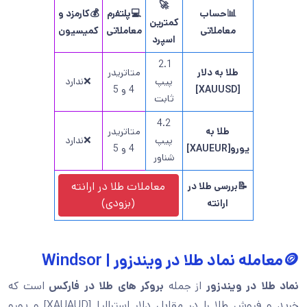
🚀
📊حساب
💻پلتفرم
💰کارمزد و
کمترین
معاملاتی
معاملاتی
کمیسیون
اسپرد
2.1
طلا به دلار
متاتریدر
پیپ
❌ندارد
[XAUUSD]
4 و 5
ثابت
4.2
طلا به
متاتریدر
پیپ
❌ندارد
یورو[XAUEUR]
4 و 5
شناور
معاملات طلا در ارانته
📝بررسی طلا در
(بزودی)
ارانته
🪙معامله نماد طلا در ویندزور | Windsor
نماد طلا در ویندزور
از جمله
بروکر های طلا در فارکس
است که
خرید و فروش طلا را در مقابل دلار استرالیا [XAUAUD] و یورو