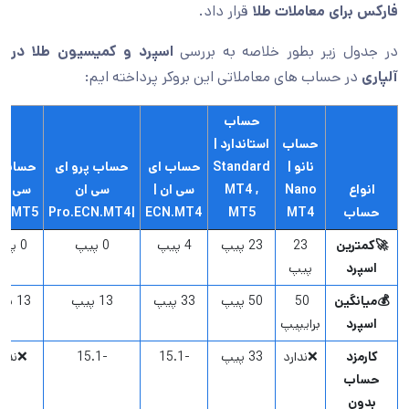
فارکس برای معاملات طلا
قرار داد.
در جدول زیر بطور خلاصه به بررسی
اسپرد و کمیسیون طلا در
آلپاری
در حساب های معاملاتی این بروکر پرداخته ایم:
حساب
حساب
استاندارد |
نانو |
Standard
حساب ای
حساب پرو ای
حساب 
انواع
Nano
MT4 ,
سی ان |
سی ان
سی ان 
حساب
MT4
MT5
ECN.MT4
|Pro.ECN.MT4
N.MT5
🚀کمترین
23
23 پیپ
4 پیپ
0 پیپ
0 پیپ
اسپرد
پیپ
💰میانگین
50
50 پیپ
33 پیپ
13 پیپ
13 پیپ
اسپرد
برایپیپ
کارمزد
❌ندارد
33 پیپ
-15.1
-15.1
❌ندار
حساب
بدون