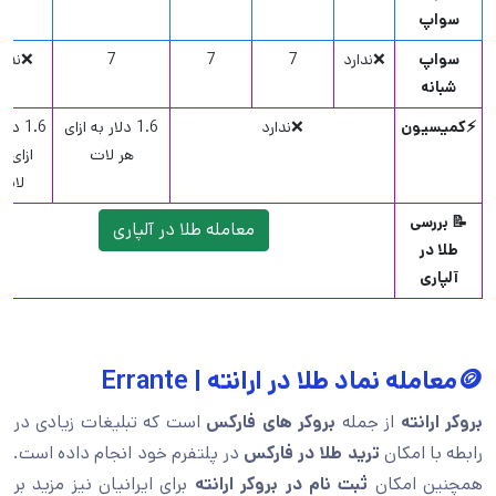
سواپ
سواپ
❌ندارد
7
7
7
❌ندار
شبانه
⚡️کمیسیون
❌ندارد
1.6 دلار به ازای
1.6 دل
هر لات
ازای ه
لات
📝 بررسی
معامله طلا در آلپاری
طلا در
آلپاری
🪙معامله نماد طلا در ارانته | Errante
بروکر ارانته
از جمله
بروکر های فارکس
است که تبلیغات زیادی در
رابطه با امکان
ترید طلا در فارکس
در پلتفرم خود انجام داده است.
همچنین امکان
ثبت نام در بروکر ارانته
برای ایرانیان نیز مزید بر