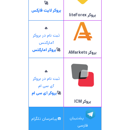
🚀
بروکر لایت فارکس
بروکر
liteForex
🔥
ثبت نام در بروکر
آمارکتس
🚀
بروکر آمارکتس
بروکر AMarkets
🔥
ثبت نام در بروکر
آی سی ام
🚀
بروکر آی سی ام
بروکر ICM
پشتیبان
☎️
پیامرسان تلگرام
فارسی