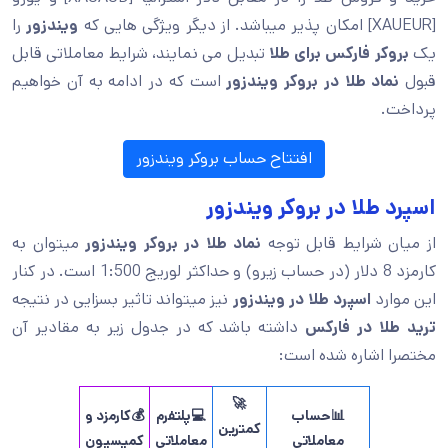
[XAUEUR] امکان پذیر میباشد. از دیگر ویژگی هایی که
ویندزور
را
یک
بروکر فارکس برای طلا
تبدیل می نمایند، شرایط معاملاتی قابل
قبول
نماد طلا در بروکر ویندزور
است که در ادامه به آن خواهیم
پرداخت.
افتتاح حساب بروکر ویندزور
اسپرد طلا در بروکر ویندزور
از میان شرایط قابل توجه
نماد طلا در بروکر ویندزور
میتوان به
کارمزد 8 دلار (در حساب زیرو) و حداکثر لوریج 1:500 است. در کنار
این موارد
اسپرد طلا در ویندزور
نیز میتواند تاثیر بسزایی در نتیجه
ترید طلا در فارکس
داشته باشد که در جدول زیر به مقادیر آن
مختصرا اشاره شده است:
🚀
📊حساب
💻پلتفرم
💰کارمزد و
کمترین
معاملاتی
معاملاتی
کمیسیون