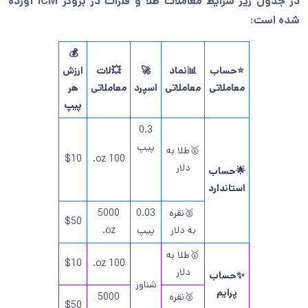
در جدول زیر شرایط معاملات طلا و فلزات در بروکر ICM آورده
شده است:
💰
⭐حساب
📊نماد
🚀
💥لات
ارزش
معاملاتی
معاملاتی
اسپرد
معاملاتی
هر
پیپ
0.3
پیپ
🥇طلا به
$10
100 oz.
دلار
🌟حساب
استاندارد
🥈نقره
0.03
5000
$50
به دلار
پیپ
oz.
🥇طلا به
$10
100 oz.
دلار
✨حساب
شناور
پرایم
🥈نقره
5000
$50