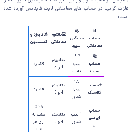
همچنین در قالب جدول زیر نیز بطور خلاصه میانگین اسپرد طلا و
فلزات گرانبها در حساب های معاملاتی لایت فاینانس آورده شده
است:
🚀
📊
💻پلتفرم
💰کارمزد و
حساب
میانگین
معاملاتی
کمیسیون
معاملاتی
اسپرد
5.2
🚀
متاتریدر
حساب
پیپ
❌ندارد
4 و 5
سنت
ثابت
4.5
⭐حساب
متاتریدر
پیپ
❌ندارد
کلاسیک
4 و 5
شناور
0.25
حساب
1 پیپ
متاتریدر
سنت به
ای سی
شناور
4 و 5
ازای هر
ان
لات