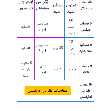
📊حساب
💻پلتفرم
💰کارمزد و
کمترین
میانگین
معاملاتی
معاملاتی
کمیسیون
اسپرد
اسپرد
60
✨حساب
متاتریدر
پیپ
–
❌ندارد
فیکس
4 و 5
ثابت
18
⭐حساب
متاتریدر
پیپ
35 پیپ
❌ندارد
استاندارد
4 و 5
شناور
5 دلار به
🌟حساب
متاتریدر
6 پیپ
21 پیپ
ازای هر
ecn
4 و 5
لات
📝بررسی
معاملات طلا در آمارکتس
طلا در
امارکتس