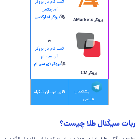
ثبت نام در بروکر
آمارکتس
🚀
بروکر آمارکتس
بروکر AMarkets
🔥
ثبت نام در بروکر
آی سی ام
🚀
بروکر آی سی ام
بروکر ICM
پشتیبان
☎️
پیامرسان تلگرام
فارسی
ربات سیگنال طلا چیست؟
ربات سیگنال طلا
، ابزاری هوشمند است که با استفاده از الگوریتم