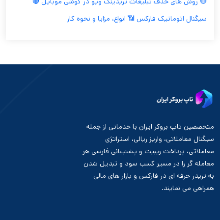
🔴 روش های حذف تبلیغات تریدینگ ویو در گوشی موبایل 🔴
سیگنال اتوماتیک فارکس 📶 انواع، مزایا و نحوه کار
متخصصین تاپ بروکر ایران با خدماتی از جمله
سیگنال معاملاتی، واریز ریالی، استراتژی
معاملاتی، پرداخت ریبیت و پشتیبانی فارسی هر
معامله گر را در مسیر کسب سود و تبدیل شدن
به تریدر حرفه ای در فارکس و بازار های مالی
همراهی می نمایند.