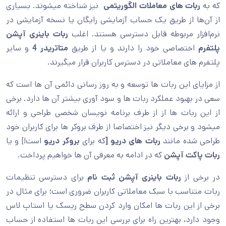
که به
ربات های معاملات الگوریتمی
نیز شناخته میشوند. بسیاری
از آن‌ها از طریق یک حساب آزمایشی رایگان یا نسخه آزمایشی در
نرم‌افزار مربوطه قابل دسترسی هستند. اغلب
ربات باینری آپشن
پلتفرم
اختصاصی خود را دارند و یا از طریق
متاتریدر 4
و سایر
پلتفرم های معاملاتی در دسترس کاربران قرار میگیرند.
از مزایای این ربات ها توسعه و به روز رسانی دائمی آن ها است که
سعی در بهبود عملکرد ربات ها و سود آوری بیشتر آن ها دارد. برخی
از این ربات ها از از طرف برنامه نویسان شخصی طراحی و ارائه
میشود و برخی دیگر نیز اختصاصا از طرف بروکر ها برای کاربران خود
طراحی شده مانند
ربات
های دریو [
که برای
بروکر دریو
است!] و یا
ربات پاکت آپشن
که در ادامه به معرفی آن ها خواهیم پرداخت.
در برخی از
ربات باینری آپشن ثبت نام
برای دسترسی تنظیمات
ربات متناسب با سبک معاملاتی کاربران ضروری است؛ برای مثال در
برخی از این ربات ها امکان وارد کردن سطح ریسک یا استاپ لاس
وجود دارد، بهترین راه برای بررسی این ربات ها استفاده از حساب