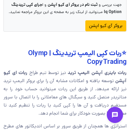
جهت بررسی و
ثبت نام در بروکر آی کیو آپشن
و ا
جرای کپی تریدینگ
Iq Option
میتوانید از لینک زیر به صفحه ی این بروکر مراجعه نمایید.
بروکر آی کیو اپشن
⭐ربات کپی الیمپ تریدینگ | Olymp
CopyTrading
ربات باینری آپشن الیمپ ترید
نیز توسط تیم طراح
ربات ای کیو
آپشن
توسعه یافته و امکانات مشابه آن را برای بروکر الیمپ ترید
نیز ارائه میدهد. از طریق این ربات میتوانید حساب خود را به
متاتریدر متصل کنید و سیگنال های معاملاتی را با اتصال با سرور
مستقیم دریافت و آن ها را کپی کنید یا ربات را تنظیم کنید تا
معاملات را بصورت خودکار برای شما انجام دهد.
استراتژی ها همچنان از طریق سرور بر اساس اندیکاتور های مطرح