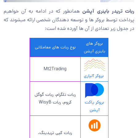
ربات تریدر باینری آپشن
همانطور که در ادامه به آن خواهیم
پرداخت توسط بروکر ها و توسعه دهندگان شخصی ارائه میشوند که
در جدول زیر تعدادی از آن ها آورده شده است:
بروکر های
نوع ربات های معاملاتی
باینری آپشن
Mt2Trading
بروکر آلپاری
ربات تلگرام، ربات گوگل
بروکر پاکت
کروم، ربات WisyB
آپشن
ربات کپی تریدینگ،