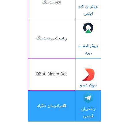
اتوتریدینگ
بروکر آی کیو
آپشن
ربات کپی تریدینگ
بروکر الیمپ
ترید
DBot، Binary Bot
بروکر دریو
☎️
پیامرسان تلگرام
پشتیبان
فارسی