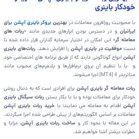
خودکار باینری
با محبوبیت روزافزون معاملات در
بهترین
بروکر باینری آپشن
برای
ایرانیان
و در دسترس بودن ابزارهای جدیدی مانند «
ربات های
معامله گر
» این امکان در اختیار سرمایه گذاران قرار داده شده تا
نسبت
موفقیت در باینری آپشن
را افزایش دهند.
ربات‌های باینری
آپشن
انواع گوناگونی دارند که از طریق برنامه های اختصاصی خود
و یا با تنظیم آن بروی نرم‌افزارها و پلتفرم‌های محبوب مانند
متاتریدر 4 [MT4] اجرا میشوند.
ربات معامله گر باینری آپشن
برای افرادی است که به دنبال روشی
خودکار برای معاملات بوده و یا با بکار بستن
ربات سیگنال باینری
آپشن
اقدام به معامله می نمایند؛ با
خرید ربات باینری آپشن
معاملات بر اساس الگوریتم‌های از پیش طراحی شده اجرا میگردند.
در این مقاله با نحوه کار و
ساخت ربات باینری آپشن
، مزایا و
خطرات بیشتر آشنا خواهیم شد.