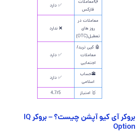
💱معاملات
✅ دارد
فارکس
معاملات در
روز های
❌ ندارد
تعطیل(OTC)
🤖 کپی ترید/
معاملات
✅ دارد
اجتمایی
🕋حساب
✅ دارد
اسلامی
🥇 امتیاز
4.7/5
بروکر آی کیو آپشن چیست؟ – بروکر IQ
Option