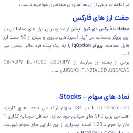
در ادامه به برخی از آن ها اشاره ی مختصری خواهیم داشت:
جفت ارز های فارکس
معاملات فارکس آی کیو آپشن
از محبوبترین ابزار های معاملاتی در
این بروکر بحساب می آید. اسپردهای پایین و بیش از 50 جفت ارز
قابل معامله،
بروکر IqOption
را به یک پلت فرم عالی تبدیل می
کند.
برخی از جفت ارز عبارتند از: GBP/JPY ،EUR/USD ،USD/JPY
،USD/CHF ،NZD/USD ،USD/CAD و … .
نماد های سهام – Stocks
IQ Option CFD را در 184 سهام ارائه می دهد. هیچ کارمزد
افتتاحی برای CFD های سهام وجود ندارد. حداقل سرمایه گذاری 1
دلار با اهرم تا 1:20 است. بسیاری از این دارایی های سهام فهرست
شده از NYSE و NASDAQ هستند.