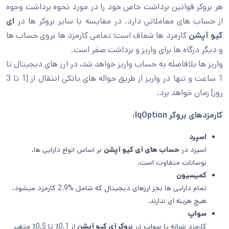
هر بروکر قوانین برداشت خاص خود را در مورد نحوه برداشت وجوه
از حساب های معاملاتی دارد. در مقایسه با سایر بروکر ها در
ای
کیو آپشن
کارمزد ها شفاف است؛ تمامی کارمزد ها بروی حساب ها
و دیگر درگاه ها برای واریز و برداشت صفر است.
واریز ها بلافاصله به حساب واریز خواهد شد، در ارز های دیجیتال تا
1 ساعت و تنها در واریز از طریق حواله های بانکی انتقال از [1 تا 3
روز] زمان خواهد برد.
کارمزدهای ب
روکر IqOption
:
اسپرد
اسپرد در
حساب های آی کیو آپشن
بر اساس انواع دارایی ها،
نوسانات متفاوت است.
کمیسیون
تمام دارایی ها بجز ارزهای دیجیتال که شامل %2.9 کارمزد میشود،
هیچ هزینه ای ندارند.
سواپ
کارمزد شبانه یا سواپ در
بروکر آی کیو آپشن
از 0.1٪ تا 0.5٪ متغیر