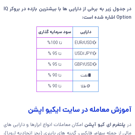
در جدول زیر به برخی از دارایی ها با بیشترین بازده در بروکر IQ
Option اشاره شده است:
دارایی
سود سرمایه گذاری
💱EUR/USD
تا 100%
💱USD/JPY
تا 95 %
💱GBP/USD
تا 95 %
🛢️نفت
تا 90 %
🪙طلا
تا 90 %
آموزش معامله در سایت ایکیو اپشن
در
پلتفرم ای کیو آپشن
امکان معاملات انواع ابزارها و دارایی های
مالی از جمله سهام، فارکس، گزینه های باینری (بجز اتحادیه اروپا)،