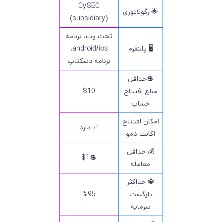
CySEC
🌟 رگولاتوری
(subsidiary)
تحت وب، برنامه
🖥 پلتفرم
android/ios،
برنامه دسکتاپ
💲حداقل
مبلغ افتتاح
$10
حساب
امکان افتتاح
✅ دارد
اکانت دمو
💰 حداقل
💲$1
معامله
🔱 حداکثر
بازگشت
%95
سرمایه