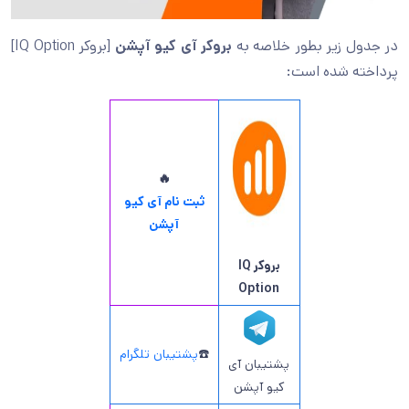
در جدول زیر بطور خلاصه به
بروکر آی کیو آپشن
[بروکر IQ Option]
پرداخته شده است:
🔥
ثبت نام آی کیو
آپشن
بروکر IQ
Option
☎️
پشتیبان تلگرام
پشتیبان آی
کیو آپشن