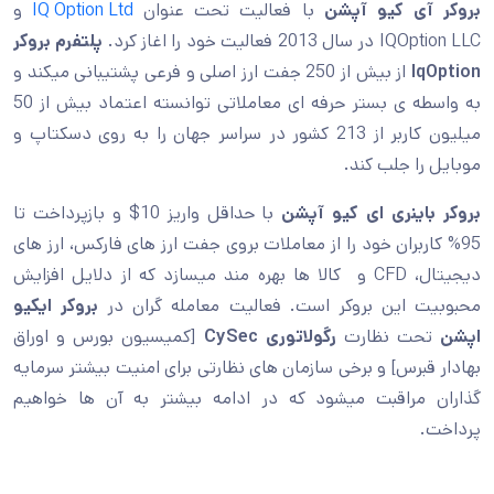
بروکر آی کیو آپشن
با فعالیت تحت عنوان
IQ Option Ltd
و
IQOption LLC در سال 2013 فعالیت خود را اغاز کرد.
پلتفرم بروکر
IqOption
از بیش از 250 جفت ارز اصلی و فرعی پشتیبانی میکند و
به واسطه ی بستر حرفه ای معاملاتی توانسته اعتماد بیش از 50
میلیون کاربر از 213 کشور در سراسر جهان را به روی دسکتاپ و
موبایل را جلب کند.
بروکر باینری ای کیو آپشن
با حداقل واریز 10$ و بازپرداخت تا
95% کاربران خود را از معاملات بروی جفت ارز های فارکس، ارز های
دیجیتال، CFD و کالا ها بهره مند میسازد که از دلایل افزایش
محبوبیت این بروکر است. فعالیت معامله گران در
بروکر ایکیو
اپشن
تحت نظارت
رگولاتوری CySec
[کمیسیون بورس و اوراق
بهادار قبرس] و برخی سازمان های نظارتی برای امنیت بیشتر سرمایه
گذاران مراقبت میشود که در ادامه بیشتر به آن ها خواهیم
پرداخت.