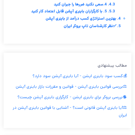
4.3. 4.سعی نکنید ضررها را جبران کنید
5.3. 5. با کارگزاران باینری آپشن قابل اعتماد کار کنید
+
4. بهترین استراتژی کسب درآمد از باینری آپشن
5. ✅نظر کارشناسان تاپ بروکر ایران
مطالب پیشنهادی
💰کسب سود باینری اپشن - آیا باینری آپشن سود دارد؟
⚖️بررسی قوانین باینری آپشن - قوانین و مقررات بازار باینری آپشن
💲بررسی بروکر برای باینری اپشن - کارگزاری باینری آپشن چیست؟
⚖️آیا باینری آپشن قانونی است؟ - آشنایی با قوانین باینری آپشن در
ایران