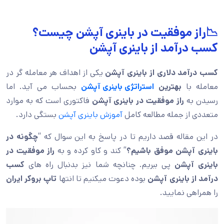
📉راز موفقیت در باینری آپشن چیست؟
کسب درآمد از باینری آپشن
کسب درآمد دلاری از باینری آپشن
یکی از اهداف هر معامله گر در
معامله با
بهترین
استراتژی باینری آپشن
بحساب می آید. اما
رسیدن به
راز موفقیت در باینری آپشن
فاکتوری است که به موارد
متعددی از جمله مطالعه کامل
آموزش باینری آپشن
بستگی دارد.
در این مقاله قصد داریم تا در پاسخ به این سوال که “
چگونه در
باینری آپشن موفق باشیم؟
” کند و کاو کرده و به
راز موفقیت در
باینری آپشن
پی ببریم. چنانچه شما نیز بدنبال راه های
کسب
درآمد از باینری آپشن
بوده دعوت میکنیم تا انتها
تاپ بروکر ایران
را همراهی نمایید.