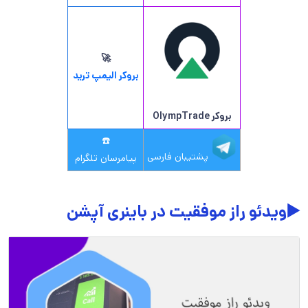
🚀
بروکر الیمپ ترید
بروکر OlympTrade
☎️
پشتیبان فارسی
پیامرسان تلگرام
▶️ویدئو راز موفقیت در باینری آپشن