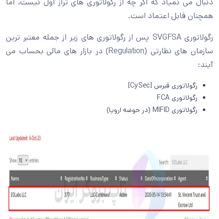
دنبال می نمیاد که اگر چه از رگولاتوری های تراز اول نیست، اما
همچنان قابل اعتماد است.
رگولاتوری SVGFSA پس از رگولاتوری های زیر از جمله معتبر ترین
سازمان های نظارتی (Regulation) در بازار های مالی بحساب می
آیند:
رگولاتوری قبرس [CySec]
رگولاتوری FCA
رگولاتوری MIFID (در حوضه اروپا)