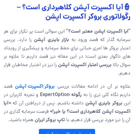
👮
آیا اکسپرت آپشن کلاهبرداری است؟ –
رگولاتوری بروکر اکسپرت اپشن
“ایا اکسپرت اپشن معتبر است؟”
این سوالی است پر تکرار برای هر
سرمایه گذار که قصد ورود به
بازار باینری آپشن
را دارد. بررسی
اعتبار بروکر ها امری حیاتی برای حفظ سرمایه و پیشگیری از رویداد
های ناگوار بعدی است؛ در این مقاله نیز قصد داریم تا علاوه بر
سوال بالا
بررسی
اعتبار اکسپرت آپشن
را نیز در اختیار مخاطبان قرار
دهیم.
علاوه بر آن در ادامه مقالات بررسی
بروکر اکسپرت آپشن
قصد
داریم نگاه کلی تری را به
رگوله
ExpertOption
و تجربه کاربران در
این
بروکر باینری آپشن
داشته باشیم. پس از دریافتن آن که
«آیا
اکسپرت آپشن کلاهبرداری است؟
یا خیر!»
فرصت سرمایه گذاری در
آن را نیز مورد بررسی قرار دهیم، با
تاپ بروکر ایران
همراه باشید.