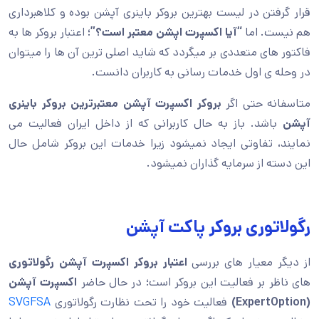
قرار گرفتن در لیست بهترین بروکر باینری آپشن بوده و کلاهبرداری
هم نیست. اما
“آیا اکسپرت اپشن معتبر است؟”؛
اعتبار بروکر ها به
فاکتور های متعددی بر میگردد که شاید اصلی ترین آن ها را میتوان
در وحله ی اول خدمات رسانی به کاربران دانست.
متاسفانه حتی اگر
بروکر اکسپرت آپشن
معتبرترین بروکر باینری
آپشن
باشد. باز به حال کاربرانی که از داخل ایران فعالیت می
نمایند، تفاوتی ایجاد نمیشود زیرا خدمات این بروکر شامل حال
این دسته از سرمایه گذاران نمیشود.
رگولاتوری بروکر پاکت آپشن
از دیگر معیار های بررسی
اعتبار بروکر اکسپرت آپشن
رگولاتوری
های ناظر بر فعالیت این بروکر است؛ در حال حاضر
اکسپرت آپشن
(
ExpertOption
)
فعالیت خود را تحت نظارت رگولاتوری
SVGFSA