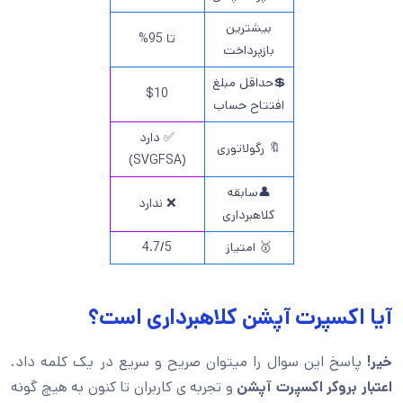
بیشترین
تا 95%
بازپرداخت
💲حداقل مبلغ
$10
افتتاح حساب
✅ دارد
🔖 رگولاتوری
(SVGFSA)
👤سابقه
❌ ندارد
کلاهبرداری
🥇 امتیاز
4.7/5
آیا اکسپرت آپشن کلاهبرداری است؟
خیر!
پاسخ این سوال را میتوان صریح و سریع در یک کلمه داد.
اعتبار بروکر اکسپرت آپشن
و تجربه ی کاربران تا کنون به هیچ گونه