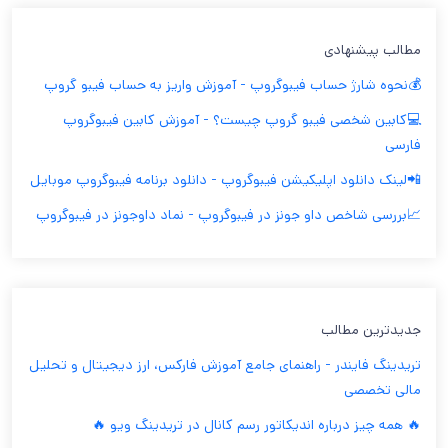
مطالب پیشنهادی
💰نحوه شارژ حساب فیبوگروپ - آموزش واريز به حساب فيبو گروپ
💻کابین شخصی فیبو گروپ چیست؟ - آموزش کابین فیبوگروپ
فارسی
📲لینک دانلود اپلیکیشن فیبوگروپ - دانلود برنامه فیبوگروپ موبایل
📈بررسی شاخص داو جونز در فیبوگروپ - نماد داوجونز در فیبوگروپ
جدیدترین مطالب
تریدینگ فایندر - راهنمای جامع آموزش فارکس، ارز دیجیتال و تحلیل
مالی تخصصی
🔥 همه چیز درباره اندیکاتور رسم کانال در تریدینگ ویو 🔥