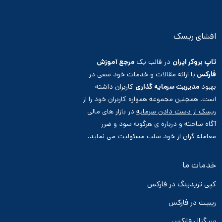
افشای ریسک
تاپ بروکر ایران
در قالب یک
مرجع آموزش
فارکس
با ارائه مقالات و خدمات خود سعی در
بهبود
مدیریت سرمایه گذاری
کاربران داشته
است. همچنین مجموعه همواره کاربران خود را از
ریسک از دست دادن سرمایه
در بازار های مالی
آگاه ساخته و درباره ی هرگونه سود و ضرر
معامله گران از خود سلب مسئولیت می نماید.
خدمات ما
کپی تریدینگ در فارکس
ریبیت در فارکس
سیگنال فارکس