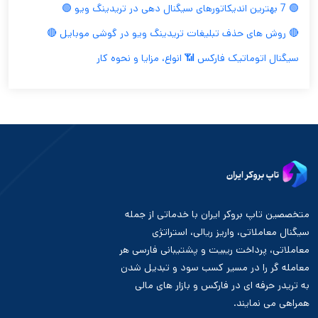
🟢 7 بهترین اندیکاتورهای سیگنال دهی در تریدینگ ویو 🟢
🔴 روش های حذف تبلیغات تریدینگ ویو در گوشی موبایل 🔴
سیگنال اتوماتیک فارکس 📶 انواع، مزایا و نحوه کار
متخصصین تاپ بروکر ایران با خدماتی از جمله
سیگنال معاملاتی، واریز ریالی، استراتژی
معاملاتی، پرداخت ریبیت و پشتیبانی فارسی هر
معامله گر را در مسیر کسب سود و تبدیل شدن
به تریدر حرفه ای در فارکس و بازار های مالی
همراهی می نمایند.