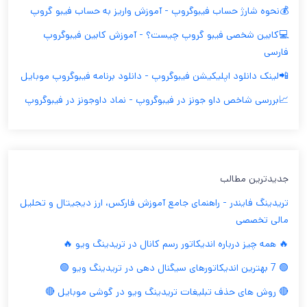
💰نحوه شارژ حساب فیبوگروپ - آموزش واريز به حساب فيبو گروپ
💻کابین شخصی فیبو گروپ چیست؟ - آموزش کابین فیبوگروپ
فارسی
📲لینک دانلود اپلیکیشن فیبوگروپ - دانلود برنامه فیبوگروپ موبایل
📈بررسی شاخص داو جونز در فیبوگروپ - نماد داوجونز در فیبوگروپ
جدیدترین مطالب
تریدینگ فایندر - راهنمای جامع آموزش فارکس، ارز دیجیتال و تحلیل
مالی تخصصی
🔥 همه چیز درباره اندیکاتور رسم کانال در تریدینگ ویو 🔥
🟢 7 بهترین اندیکاتورهای سیگنال دهی در تریدینگ ویو 🟢
🔴 روش های حذف تبلیغات تریدینگ ویو در گوشی موبایل 🔴