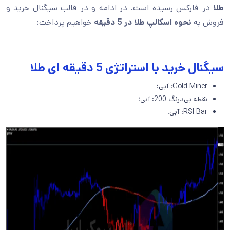
طلا
در فارکس رسیده است. در ادامه و در قالب سیگنال خرید و
فروش به
نحوه اسکالپ طلا در 5 دقیقه
خواهیم پرداخت:
سیگنال خرید با استراتژی 5 دقیقه ای طلا
Gold Miner: آبی؛
نقطه بی‌درنگ 200: آبی؛
RSI Bar: آبی.