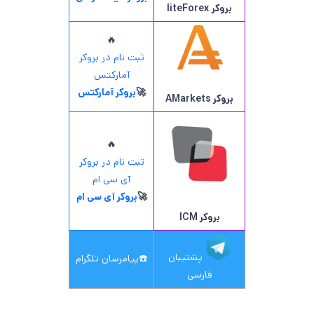
بروکر
liteForex
🔥
ثبت نام در بروکر
آمارکتس
🚀
بروکر آمارکتس
بروکر AMarkets
🔥
ثبت نام در بروکر
آی سی ام
🚀
بروکر آی سی ام
بروکر ICM
پشتیبان
☎️
پیامرسان تلگرام
فارسی