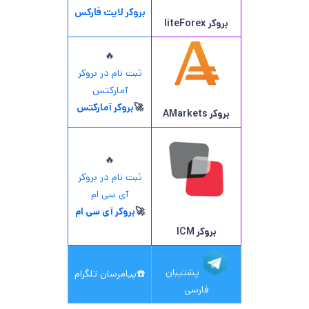
بروکر لایت فارکس
بروکر
liteForex
🔥
ثبت نام در بروکر
آمارکتس
🚀
بروکر آمارکتس
بروکر AMarkets
🔥
ثبت نام در بروکر
آی سی ام
🚀
بروکر آی سی ام
بروکر ICM
پشتیبان
☎️
پیامرسان تلگرام
فارسی