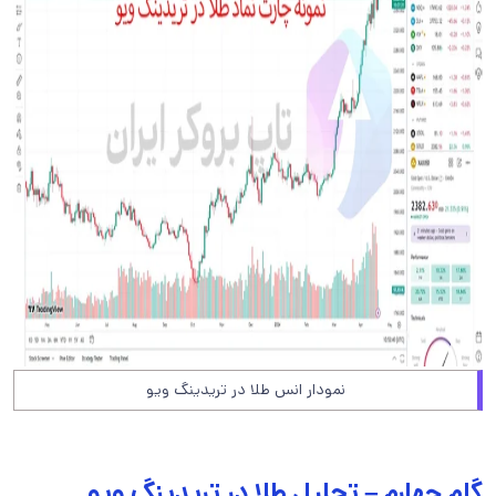
نمودار انس طلا در تریدینگ ویو
گام چهارم – تحلیل طلا در تریدینگ ویو