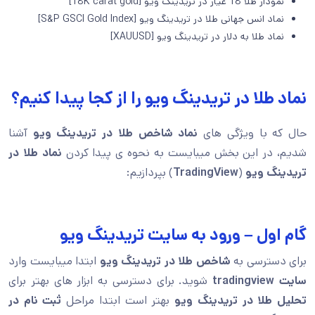
نمودار طلا 18 عیار در تریدینگ ویو [18K carat gold]
نماد انس جهانی طلا در تریدینگ ویو [S&P GSCI Gold Index]
نماد طلا به دلار در تریدینگ ویو [XAUUSD]
نماد طلا در تریدینگ ویو را از کجا پیدا کنیم؟
حال که با ویژگی های
نماد شاخص طلا در تریدینگ ویو
آشنا
شدیم، در این بخش میبایست به نحوه ی پیدا کردن
نماد طلا در
تریدینگ ویو
(
TradingView
) بپردازیم:
گام اول – ورود به سایت تریدینگ ویو
برای دسترسی به
شاخص طلا در تریدینگ ویو
ابتدا میبایست وارد
سایت tradingview
شوید. برای دسترسی به ابزار های بهتر برای
تحلیل طلا در تریدینگ ویو
بهتر است ابتدا مراحل
ثبت نام در