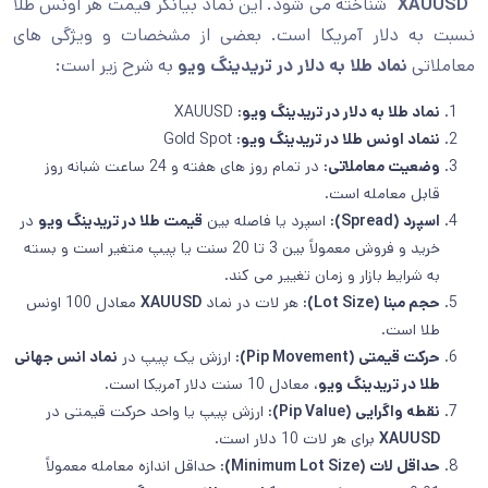
“
XAUUSD
” شناخته می شود. این نماد بیانگر قیمت هر اونس طلا
نسبت به دلار آمریکا است. بعضی از مشخصات و ویژگی های
معاملاتی
نماد طلا به دلار در تریدینگ ویو
به شرح زیر است:
نماد طلا به دلار در تریدینگ ویو:
XAUUSD
ننماد اونس طلا در تریدینگ ویو:
Gold Spot
وضعیت معاملاتی:
در تمام روز های هفته و 24 ساعت شبانه روز
قابل معامله است.
اسپرد (Spread):
اسپرد یا فاصله بین
قیمت طلا در تریدینگ ویو
در
خرید و فروش معمولاً بین 3 تا 20 سنت یا پیپ متغیر است و بسته
به شرایط بازار و زمان تغییر می کند.
حجم مبنا (Lot Size):
هر لات در نماد
XAUUSD
معادل 100 اونس
طلا است.
حرکت قیمتی (Pip Movement):
ارزش یک پیپ در
نماد انس جهانی
طلا در تریدینگ ویو
، معادل 10 سنت دلار آمریکا است.
نقطه واگرایی (Pip Value):
ارزش پیپ یا واحد حرکت قیمتی در
XAUUSD
برای هر لات 10 دلار است.
حداقل لات (Minimum Lot Size)
: حداقل اندازه معامله معمولاً