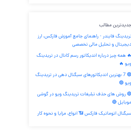
جدیدترین مطال
تریدینگ فایندر - راهنمای جامع آموزش فارکس، ار
دیجیتال و تحلیل مالی تخصص
🔥 همه چیز درباره اندیکاتور رسم کانال در تریدین
ویو 
🟢 7 بهترین اندیکاتورهای سیگنال دهی در تریدینگ
ویو 
🔴 روش های حذف تبلیغات تریدینگ ویو در گوش
موبایل 
سیگنال اتوماتیک فارکس 📶 انواع، مزایا و نحوه کا