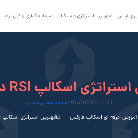
ینری آپشن
آموزش
استراتژی و سیگنال
سرمایه گذاری و کپی ترید
راتژی اسکالپ RSI در فارکس
14:04 04/04/2024 -
محمد حسین حسینی
آموزش حرفه ای اسکالپ فارکس
📊بهترین استراتژی اسکالپ RSI در فارکس