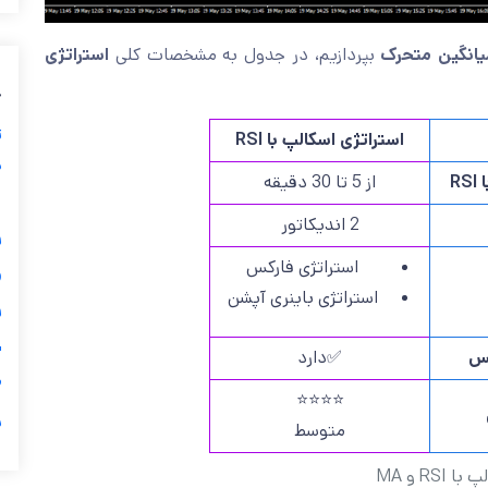
استراتژی
بپردازیم، در جدول به مشخصات کلی
ب
ز
استراتژی اسکالپ با RSI
ی
از 5 تا 30 دقیقه
ت
گ
2 اندیکاتور

استراتژی فارکس
استراتژی باینری آپشن

ی
✅دارد
اس

⭐⭐⭐⭐
ر
متوسط
جدول م