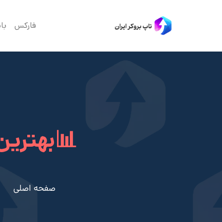
فارکس
با
📊بهترین است
صفحه اصلی