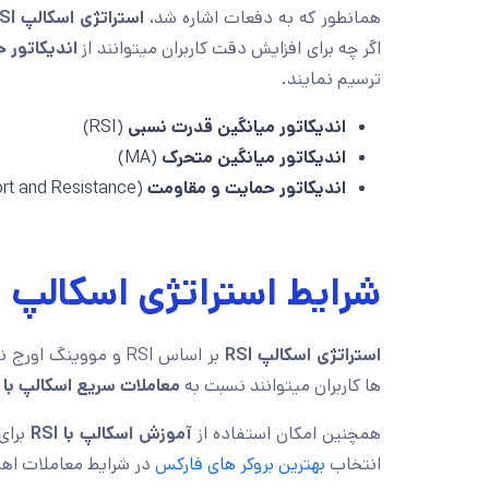
همانطور که به دفعات اشاره شد،
استراتژی اسکالپ RSI
اگر چه برای افزایش دقت کاربران میتوانند از
اندیکاتور 
ترسیم نمایند.
اندیکاتور میانگین قدرت نسبی
(RSI)
اندیکاتور میانگین متحرک
(MA)
اندیکاتور حمایت و مقاومت
(Support and Resistance)
شرایط استراتژی اسکالپ با I
استراتژی اسکالپ RSI
بر اساس RSI و مووین
ها کاربران میتوانند نسبت به
معاملات سریع اسکالپ با RSI
همچنین امکان استفاده از
آموزش اسکالپ با RSI
برای
انتخاب
بهترین بروکر های فارکس
در شرایط معاملات اهم