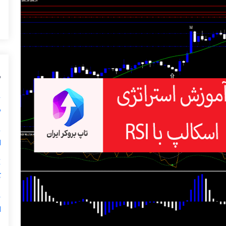
م
م
ا
ک
ا