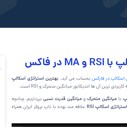
در فاکس
ف
ی اسکالپ در فارکس
بحساب می آید.
بهترین استراتژی اسکالپ
ربردی ترین آن ها اندیکاتور میانگین متحرک و RSI است.
پ
با
میانگین متحرک
و
میانگین قدرت نسبی
بپردازیم. چنانچه
ستراتژی اسکالپ RSI
علاقه مند بوده با تاپ بروکر ایران همراه