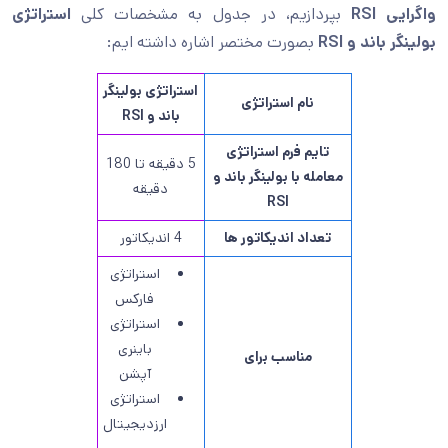
واگرایی RSI
بپردازیم، در جدول به مشخصات کلی
استراتژی
بولینگر باند و RSI
بصورت مختصر اشاره داشته ایم:
استراتژی بولینگر
نام استراتژی
باند و RSI
تایم فرم استراتژی
5 دقیقه تا 180
معامله با بولینگر باند و
دقیقه
RSI
تعداد اندیکاتور ها
4 اندیکاتور
استراتژی
فارکس
استراتژی
باینری
مناسب برای
آپشن
استراتژی
ارزدیجیتال